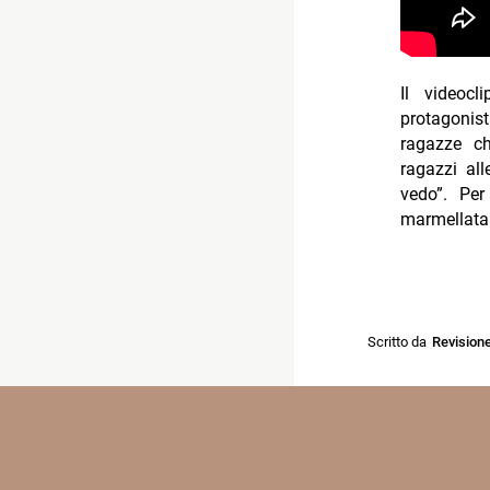
Il videoc
protagonis
ragazze ch
ragazzi al
vedo”. Per
marmellata
Scritto da
Revision