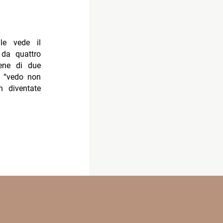
le vede il
 da quattro
cene di due
a “vedo non
n diventate