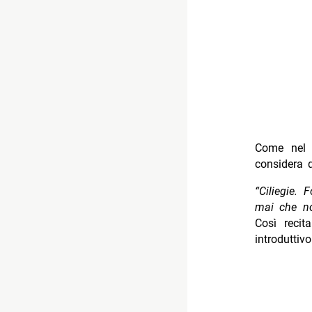
Come nel 
considera q
“Ciliegie. 
mai
che n
Così recit
introduttiv