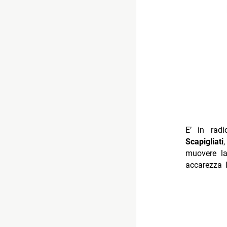
E’ in rad
Scapigliati
muovere la
accarezza 