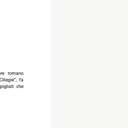
ore romano
liegie”, fa
igliati che