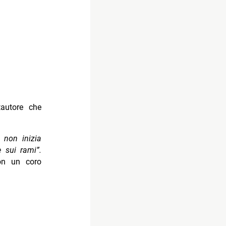
autore che
 non inizia
e sui rami”.
con un coro