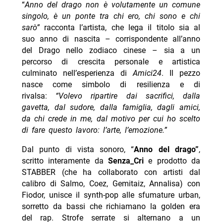
“
Anno del drago
non è volutamente un comune
singolo, è un ponte tra chi ero, chi sono e chi
sarò”
racconta l’artista, che lega il titolo sia al
suo anno di nascita – corrispondente all’anno
del Drago nello zodiaco cinese – sia a un
percorso di crescita personale e artistica
culminato nell’esperienza di
Amici24
. Il pezzo
nasce come simbolo di resilienza e di
rivalsa:
“Volevo ripartire dai sacrifici, dalla
gavetta, dal sudore, dalla famiglia, dagli amici,
da chi crede in me, dal motivo per cui ho scelto
di fare questo lavoro: l’arte, l’emozione.”
Dal punto di vista sonoro, “
Anno del drago”
,
scritto interamente da
Senza_Cri
e
prodotto da
STABBER (che ha collaborato con artisti dal
calibro di Salmo, Coez, Gemitaiz, Annalisa) con
Fiodor, unisce il synth-pop alle sfumature urban,
sorretto da bassi che richiamano la golden era
del rap. Strofe serrate si alternano a un