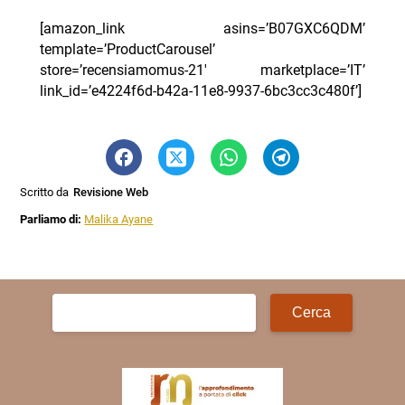
[amazon_link asins=’B07GXC6QDM’
template=’ProductCarousel’
store=’recensiamomus-21′ marketplace=’IT’
link_id=’e4224f6d-b42a-11e8-9937-6bc3cc3c480f’]
Scritto da
Revisione Web
Parliamo di:
Malika Ayane
Ricerca
per: