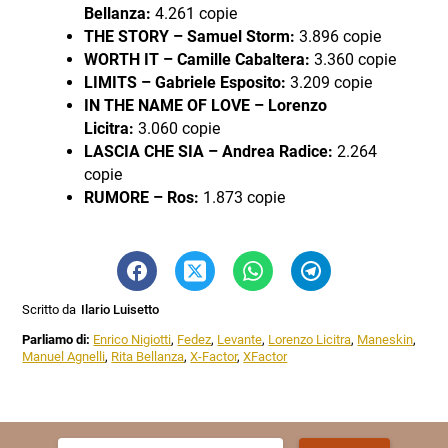
Bellanza:
4.261 copie
THE STORY – Samuel Storm:
3.896 copie
WORTH IT – Camille Cabaltera:
3.360 copie
LIMITS – Gabriele Esposito:
3.209 copie
IN THE NAME OF LOVE – Lorenzo
Licitra:
3.060 copie
LASCIA CHE SIA – Andrea Radice:
2.264
copie
RUMORE – Ros:
1.873 copie
Scritto da
Ilario Luisetto
Parliamo di:
Enrico Nigiotti
,
Fedez
,
Levante
,
Lorenzo Licitra
,
Maneskin
,
Manuel Agnelli
,
Rita Bellanza
,
X-Factor
,
XFactor
Ricerca