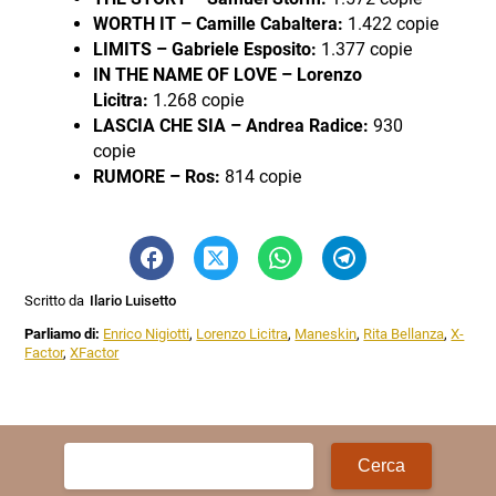
WORTH IT – Camille Cabaltera:
1.422 copie
LIMITS – Gabriele Esposito:
1.377 copie
IN THE NAME OF LOVE – Lorenzo
Licitra:
1.268 copie
LASCIA CHE SIA – Andrea Radice:
930
copie
RUMORE – Ros:
814 copie
Scritto da
Ilario Luisetto
Parliamo di:
Enrico Nigiotti
,
Lorenzo Licitra
,
Maneskin
,
Rita Bellanza
,
X-
Factor
,
XFactor
Ricerca
per: