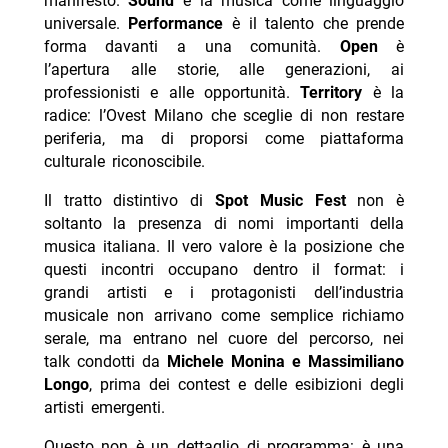
manifesto.
Sound
è la musica come linguaggio
universale.
Performance
è il talento che prende
forma davanti a una comunità.
Open
è
l’apertura alle storie, alle generazioni, ai
professionisti e alle opportunità.
Territory
è la
radice: l’Ovest Milano che sceglie di non restare
periferia, ma di proporsi come piattaforma
culturale riconoscibile.
Il tratto distintivo di
Spot Music Fest
non è
soltanto la presenza di nomi importanti della
musica italiana. Il vero valore è la posizione che
questi incontri occupano dentro il format: i
grandi artisti e i protagonisti dell’industria
musicale non arrivano come semplice richiamo
serale, ma entrano nel cuore del percorso, nei
talk condotti da
Michele Monina e Massimiliano
Longo
, prima dei contest e delle esibizioni degli
artisti emergenti.
Questo non è un dettaglio di programma: è una