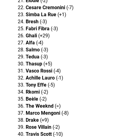
Elodie
(-2)
Cesare Cremonini
(-7)
Simba La Rue
(+1)
Bresh
(-3)
Fabri Fibra
(-3)
Ghali
(+29)
Alfa
(-4)
Salmo
(-3)
Tedua
(-3)
Thasup
(+5)
Vasco Rossi
(-4)
Achille Lauro
(-1)
Tony Effe
(-5)
Rkomi
(-2)
Beèle
(-2)
The Weeknd
(=)
Marco Mengoni
(-8)
Drake
(+9)
Rose Villain
(-2)
Travis Scott
(-10)