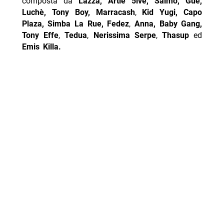
composta da
Lazza, Artie 5ive, Salmo, Guè,
Luchè,
Tony Boy,
Marracash
,
Kid Yugi, Capo
Plaza,
Simba La Rue, Fedez
,
Anna, Baby Gang,
Tony Effe
,
Tedua
,
Nerissima Serpe
,
Thasup
ed
Emis Killa.