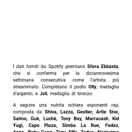
I dati forniti da Spotify premiano
Sfera Ebbasta
,
che si conferma per la diciannovesima
settimana consecutiva come l’artista più
streammato. Completano il podio
Olly
, medaglia
d’argento, e
Jvli
, medaglia di bronzo.
A seguire una nutrita schiera esponenti rap,
composta da
Shiva, Lazza, Geolier, Artie 5ive,
Salmo, Guè,
Luchè,
Tony Boy,
Marracash
,
Kid
Yugi, Capo Plaza,
Simba La Rue, Fedez
,