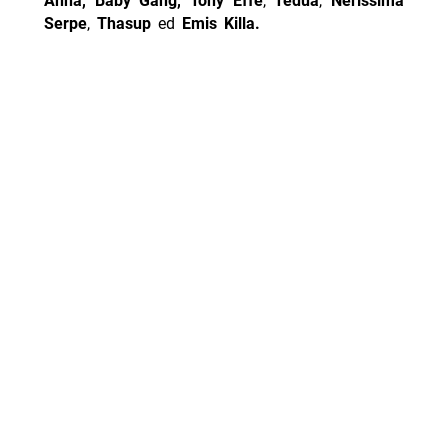
Anna, Baby Gang, Tony Effe
,
Tedua
,
Nerissima
Serpe
,
Thasup
ed
Emis Killa.