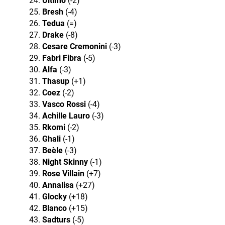
Ultimo
(-2)
Bresh
(-4)
Tedua
(=)
Drake
(-8)
Cesare Cremonini
(-3)
Fabri Fibra
(-5)
Alfa
(-3)
Thasup
(+1)
Coez
(-2)
Vasco Rossi
(-4)
Achille Lauro
(-3)
Rkomi
(-2)
Ghali
(-1)
Beèle
(-3)
Night Skinny
(-1)
Rose Villain
(+7)
Annalisa
(+27)
Glocky
(+18)
Blanco
(+15)
Sadturs
(-5)