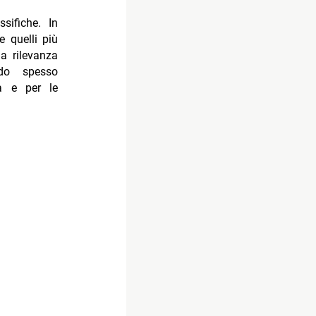
sifiche. In
re quelli più
a rilevanza
ndo spesso
ta e per le