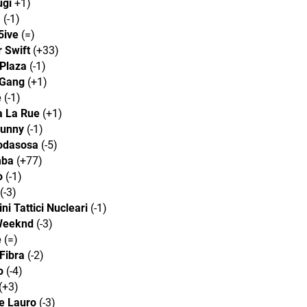
ugi
+1)
a
(-1)
5ive
(=)
r Swift
(+33)
Plaza
(-1)
 Gang
(+1)
è
(-1)
 La Rue
(+1)
Bunny
(-1)
odasosa
(-5)
mba
(+77)
o
(-1)
(-3)
ni Tattici Nucleari
(-1)
Weeknd
(-3)
e
(=)
 Fibra
(-2)
o
(-4)
(+3)
le Lauro
(-3)