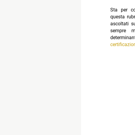
Sta per co
questa rub
ascoltati 
sempre ma
determinan
certificazio