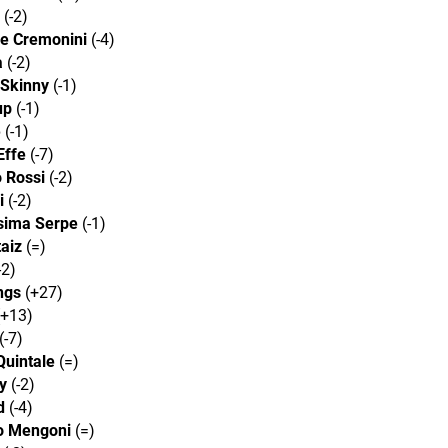
(-2)
e Cremonini
(-4)
a
(-2)
 Skinny
(-1)
up
(-1)
e
(-1)
Effe
(-7)
 Rossi
(-2)
i
(-2)
sima Serpe
(-1)
aiz
(=)
-2)
ngs
(+27)
+13)
(-7)
Quintale
(=)
y
(-2)
d
(-4)
o Mengoni
(=)