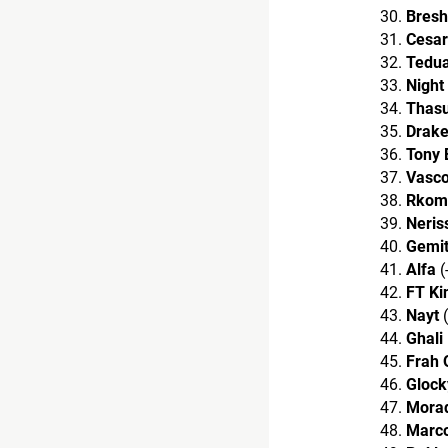
Bresh
Cesar
Tedu
Night
Thas
Drak
Tony 
Vasco
Rkom
Neris
Gemit
Alfa
(
FT Ki
Nayt
(
Ghali
Frah 
Glock
Mora
Marc