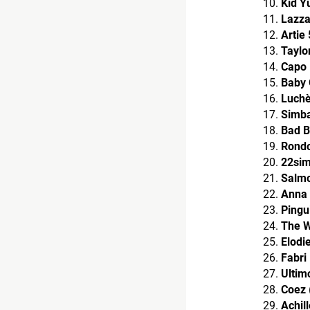
Kid Y
Lazz
Artie 
Taylo
Capo 
Baby
Luch
Simba
Bad 
Rond
22si
Salm
Anna
Pingui
The 
Elodi
Fabri
Ultim
Coez
Achil