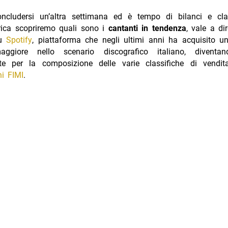
ncludersi un’altra settimana ed è tempo di bilanci e clas
rica scopriremo quali sono i
cantanti in tendenza
, vale a di
su
Spotify
, piattaforma che negli ultimi anni ha acquisito un
ggiore nello scenario discografico italiano, diventa
te per la composizione delle varie classifiche di vendi
ni FIMI
.