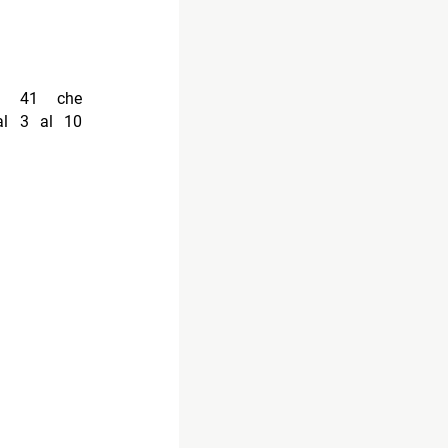
na 41 che
al 3 al 10