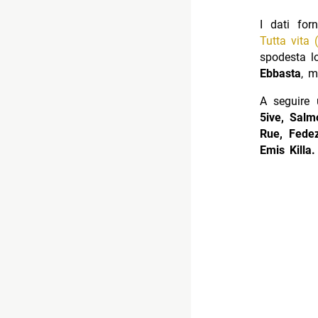
I dati for
Tutta vita 
spodesta l
Ebbasta
, m
A seguire 
5ive, Sal
Rue, Fede
Emis Killa.