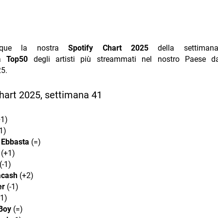
nque la nostra
Spotify Chart 2025
della settima
la
Top50
degli artisti più streammati nel nostro Paese d
5.
hart 2025, settimana 41
+1)
1)
 Ebbasta
(=)
(+1)
(-1)
acash
(+2)
er
(-1)
-1)
Boy
(=)