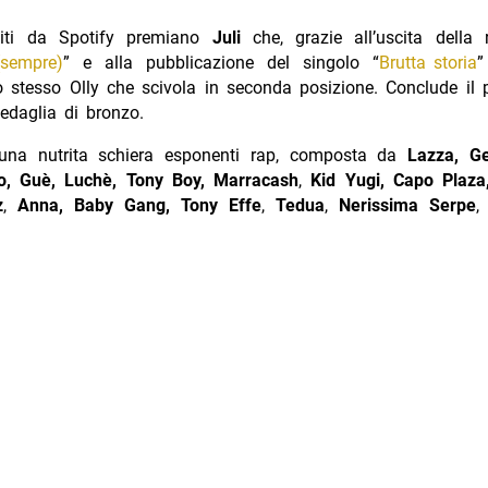
niti da Spotify premiano
Juli
che, grazie all’uscita della r
(sempre)
” e alla pubblicazione del singolo “
Brutta storia
”
o stesso Olly che scivola in seconda posizione. Conclude il
edaglia di bronzo.
una nutrita schiera esponenti rap, composta da
Lazza, Geo
mo, Guè,
Luchè,
Tony Boy,
Marracash
,
Kid Yugi, Capo Plaz
z
,
Anna, Baby Gang, Tony Effe
,
Tedua
,
Nerissima Serpe