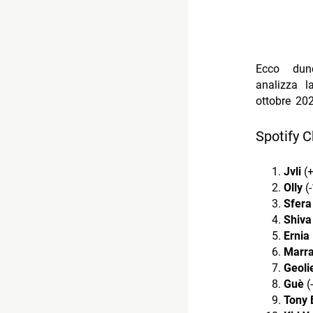
Ecco du
analizza 
ottobre 202
Spotify C
Jvli
(
Olly
(-
Sfera
Shiva
Ernia
Marr
Geoli
Guè
(
Tony 