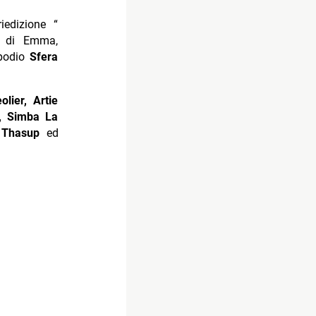
iedizione “
 di Emma,
 podio
Sfera
lier, Artie
a,
Simba La
,
Thasup
ed