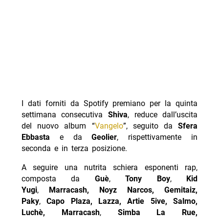
I dati forniti da Spotify premiano per la quinta
settimana consecutiva
Shiva
, reduce dall’uscita
del nuovo album “
Vangelo
”, seguito da
Sfera
Ebbasta
e da
Geolier
, rispettivamente in
seconda e in terza posizione.
A seguire una nutrita schiera esponenti rap,
composta da
Guè
,
Tony Boy
,
Kid
Yugi
,
Marracash, Noyz Narcos, Gemitaiz,
Paky
,
Capo Plaza, Lazza, Artie 5ive, Salmo,
Luchè, Marracash
,
Simba La Rue,