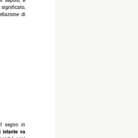
i sepolti, e
significato,
llazione di
il segno in
 istante va