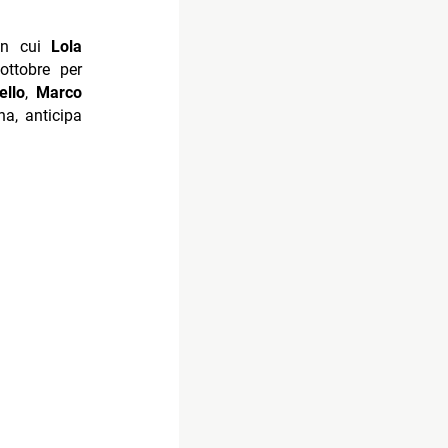
on cui
Lola
ottobre per
ello
,
Marco
na, anticipa