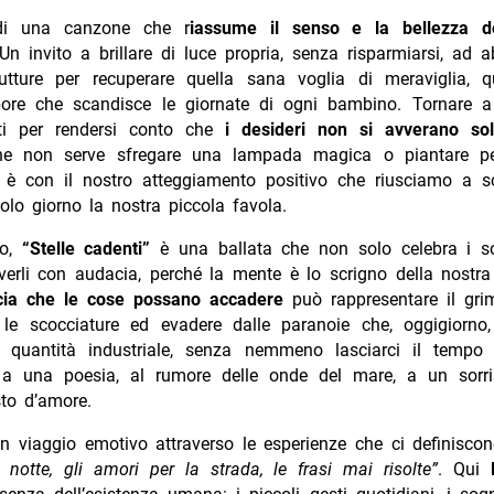
 di una canzone che r
iassume il senso e la bellezza de
 Un invito a brillare di luce propria, senza risparmiarsi, ad
rutture per recuperare quella sana voglia di meraviglia, que
pore che scandisce le giornate di ogni bambino. Tornare 
ti per rendersi conto che
i desideri non si avverano sol
he non serve sfregare una lampada magica o piantare pe
a è con il nostro atteggiamento positivo che riusciamo a sc
olo giorno la nostra piccola favola.
so,
“Stelle cadenti”
è una ballata che non solo celebra i s
verli con audacia, perché la mente è lo scrigno della nostra
cia che le cose possano accadere
può rappresentare il grim
 le scocciature ed evadere dalle paranoie che, oggigiorno,
 quantità industriale, senza nemmeno lasciarci il tempo 
 a una poesia, al rumore delle onde del mare, a un sor
sto d’amore.
un viaggio emotivo attraverso le esperienze che ci definisco
 notte, gli amori per la strada, le frasi mai risolte”
. Qui