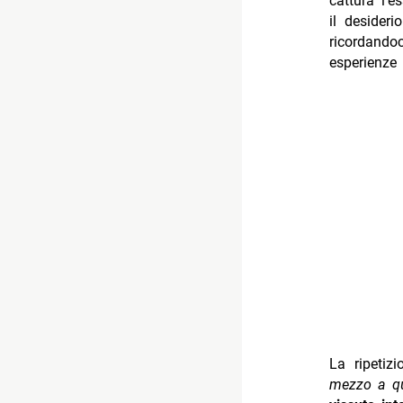
cattura l’e
il desider
ricordando
esperienze 
La ripetizi
mezzo a qu