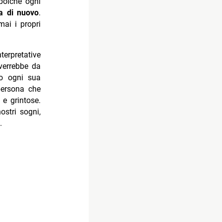
 poiché ogni
sa di nuovo
.
ai i propri
erpretative
 verrebbe da
to ogni sua
persona che
e grintose.
ostri sogni,
.