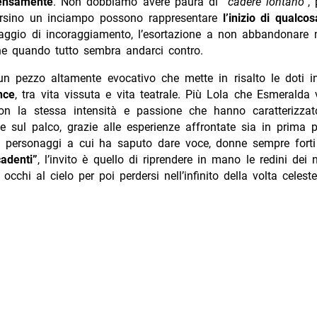
tensamente
. Non dobbiamo avere paura di
“cadere lontano”
,
ersino un inciampo possono rappresentare
l’inizio di qualco
ggio di incoraggiamento, l’esortazione a non abbandonare m
he quando tutto sembra andarci contro.
n pezzo altamente evocativo che mette in risalto le doti int
nce
, tra vita vissuta e vita teatrale. Più Lola che Esmeralda
on la stessa intensità e passione che hanno caratterizza
e sul palco, grazie alle esperienze affrontate sia in prima 
 i personaggi a cui ha saputo dare voce, donne sempre forti 
cadenti”
, l’invito è quello di riprendere in mano le redini dei n
occhi al cielo per poi perdersi nell’infinito della volta celeste