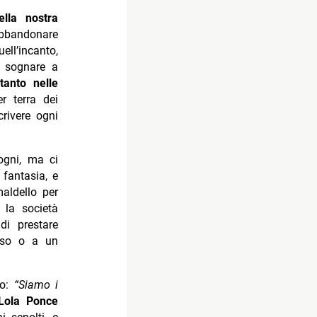
lla nostra
 abbandonare
ll’incanto,
a sognare a
tanto nelle
r terra dei
rivere ogni
ogni, ma ci
 fantasia, e
aldello per
 la società
di prestare
riso o a un
no:
“Siamo i
Lola Ponce