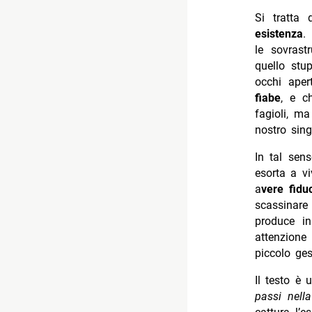
Si tratta
esistenza
.
le sovrast
quello stu
occhi aper
fiabe
, e c
fagioli, m
nostro sing
In tal sen
esorta a vi
a
vere fidu
scassinare
produce in
attenzione
piccolo ge
Il testo è 
passi nella