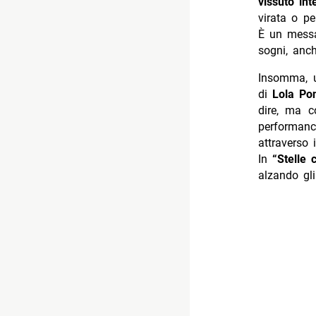
vissuto in
virata o p
È un messa
sogni, anc
Insomma, u
di
Lola Po
dire, ma c
performanc
attraverso
In
“Stelle 
alzando gli 