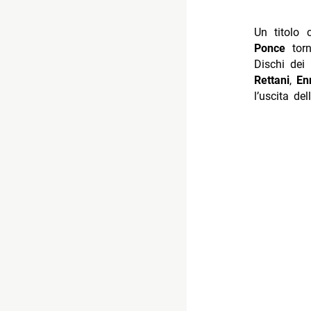
Un titolo
Ponce
torn
Dischi dei
Rettani
,
Enr
l’uscita de