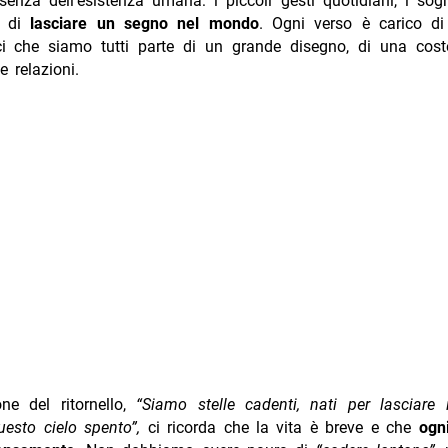
ssenza dell’esistenza umana: i piccoli gesti quotidiani, i sogn
io di
lasciare un segno nel mondo
. Ogni verso è carico di 
ci che siamo tutti parte di un grande disegno, di una coste
e relazioni.
one del ritornello,
“Siamo stelle cadenti, nati per lasciare 
esto cielo spento”,
ci ricorda che la vita è breve e che
ogni