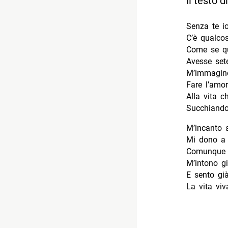
Il testo 
Senza te i
C’è qualcos
Come se qu
Avesse set
M’immagin
Fare l’amor
Alla vita c
Succhiando 
M’incanto 
Mi dono a 
Comunque 
M’intono g
E sento gi
La vita viv