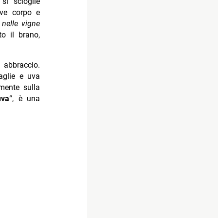
i scioglie
ove corpo e
 nelle vigne
o il brano,
 abbraccio.
taglie e uva
mente sulla
uva
“, è una