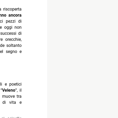
 riscoperta
nno ancora
rci pezzi di
se oggi non
 successi di
e orecchie,
de soltanto
nel segno e
i e poetici
 “
Veleno
“, il
i muove tra
o di vita e