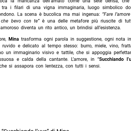
evoca la mancanza dell’amato come una sete densa, che s
 tra i filari di una vigna immaginaria, luogo simbolico d
 fondono. La scena è bucolica ma mai ingenua:
“Fare l’amore
a che bevo con te”
è una delle metafore più riuscite di tutt
 amoroso diventa un rito antico, un brindisi all’esistenza.
pre,
Mina
trasforma ogni parola in suggestione, ogni nota in
è ruvido e delicato al tempo stesso: burro, miele, vino, frat
 un immaginario visivo e tattile, che si appoggia perfetta
ussuosa e calda della cantante. L’amore, in “
Succhiando l’
che si assapora con lentezza, con tutti i sensi.