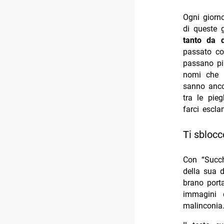
Ogni giorn
di queste
tanto da d
passato co
passano più
nomi che i
sanno anco
tra le pie
farci escla
Ti sblocc
Con “Succh
della sua d
brano porta
immagini c
malinconia