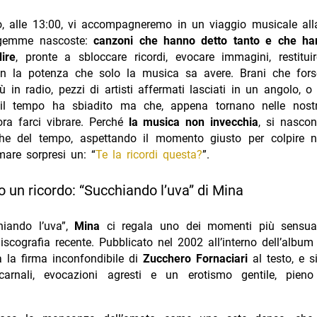
o, alle 13:00, vi accompagneremo in un viaggio musicale alla
 gemme nascoste:
canzoni che hanno detto tanto e che ha
ire
, pronte a sbloccare ricordi, evocare immagini, restitui
n la potenza che solo la musica sa avere. Brani che for
 in radio, pezzi di artisti affermati lasciati in un angolo, o
l tempo ha sbiadito ma che, appena tornano nelle nostr
ra farci vibrare. Perché
la musica non invecchia
, si nascon
ghe del tempo, aspettando il momento giusto per colpire 
mare sorpresi un: “
Te la ricordi questa?
”.
o un ricordo: “Succhiando l’uva” di Mina
iando l’uva”,
Mina
ci regala uno dei momenti più sensual
iscografia recente. Pubblicato nel 2002 all’interno dell’album
 la firma inconfondibile di
Zucchero Fornaciari
al testo, e s
arnali, evocazioni agresti e un erotismo gentile, pien
.