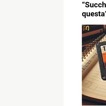
“Succhi
questa