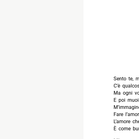
Sento te, 
C’è qualcos
Ma ogni vo
E poi muoi
M’immagino
Fare l’amor
L’amore ch
È come bur