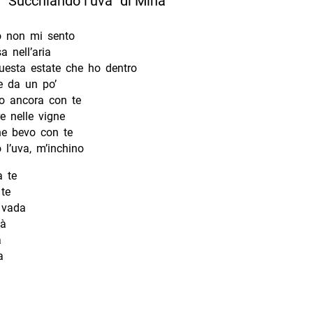
di “Succhiando l’uva” di Mina
o non mi sento
a nell’aria
esta estate che ho dentro
e da un po’
o ancora con te
e nelle vigne
he bevo con te
l’uva, m’inchino
a te
te
vada
ià
à
a