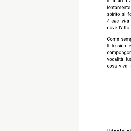
Il testo 
lentamente
spirito si
/ alla vit
dove l’atto
Come sem
Il lessico 
compongono
vocalità l
cosa viva, 