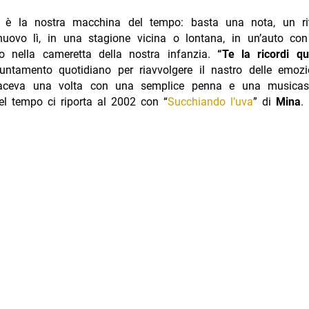
è la nostra macchina del tempo: basta una nota, un rit
nuovo lì, in una stagione vicina o lontana, in un’auto con i
o nella cameretta della nostra infanzia.
“Te la ricordi qu
untamento quotidiano per riavvolgere il nastro delle emozio
aceva una volta con una semplice penna e una musicass
del tempo ci riporta al 2002 con “
Succhiando l’uva
” di
Mina
.