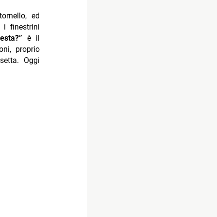
ornello, ed
 finestrini
esta?”
è il
ni, proprio
etta. Oggi