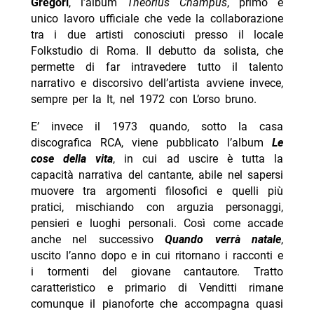
Gregori
, l’album
Theorius Champus
, primo e
unico lavoro ufficiale che vede la collaborazione
tra i due artisti conosciuti presso il locale
Folkstudio di Roma. Il debutto da solista, che
permette di far intravedere tutto il talento
narrativo e discorsivo dell’artista avviene invece,
sempre per la It, nel 1972 con L’orso bruno.
E’ invece il 1973 quando, sotto la casa
discografica RCA, viene pubblicato l’album
Le
cose della vita
, in cui ad uscire è tutta la
capacità narrativa del cantante, abile nel sapersi
muovere tra argomenti filosofici e quelli più
pratici, mischiando con arguzia personaggi,
pensieri e luoghi personali. Così come accade
anche nel successivo
Quando verrà natale
,
uscito l’anno dopo e in cui ritornano i racconti e
i tormenti del giovane cantautore. Tratto
caratteristico e primario di Venditti rimane
comunque il pianoforte che accompagna quasi