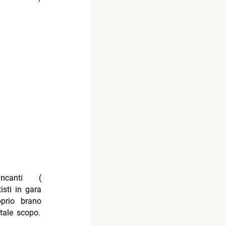
ncanti (
isti in gara
oprio brano
tale scopo.