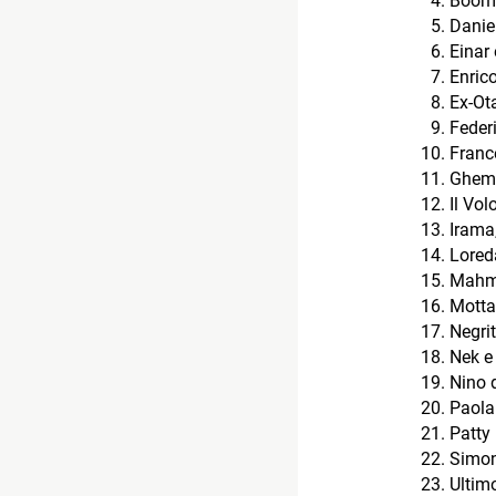
Boomd
Daniel
Einar
Enric
Ex-Ot
Feder
Franc
Ghemo
Il Vol
Irama
Lored
Mahm
Motta
Negri
Nek e
Nino d
Paola
Patty
Simon
Ultim