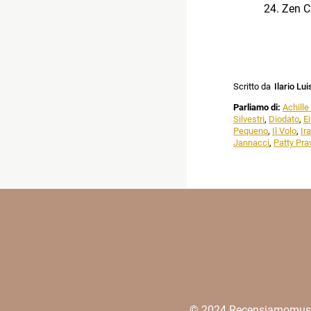
Zen C
Scritto da
Ilario Lui
Parliamo di:
Achille
Silvestri
,
Diodato
,
Ei
Pequeno
,
Il Volo
,
Ir
Jannacci
,
Patty Pra
© 2024 Recensiamomusica