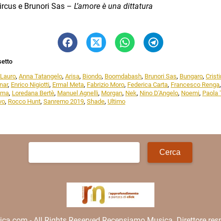
ircus e Brunori Sas –
L’amore è una dittatura
setto
 Lauro
,
Anna Tatangelo
,
Arisa
,
Biondo
,
Boomdabash
,
Brunori Sas
,
Bungaro
,
Crist
nar
,
Enrico Nigiotti
,
Ermal Meta
,
Fabrizio Moro
,
Federica Carta
,
Francesco Renga
ama
,
Loredana Bertè
,
Manuel Agnelli
,
Morgan
,
Nek
,
Nino D'Angelo
,
Noemi
,
Paola 
vo
,
Rocco Hunt
,
Sanremo 2019
,
Shade
,
Ultimo
Ricerca
per:
.com - All Rights Reserved Recensiamo Musica. Direttore resp