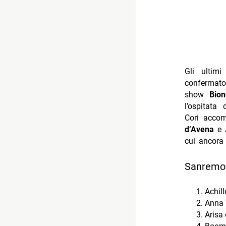
Gli ultim
confermat
show
Bio
l’ospitata
Cori acco
d’Avena
e 
cui ancora
Sanremo 
Achil
Anna 
Arisa