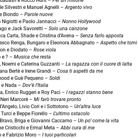
abash e Rocco Hunt –
Per un milione
e Silvestri e Manuel Agnelli –
Argento vivo
 e Biondo –
Parole nuove
o Nigiotti e Paolo Jannacci –
Nonno Hollywood
ago e Jack Savoretti –
Solo una canzone
ica Carta, Shade e Cristina d’Avena –
Senza farlo apposta
esco Renga, Bungaro e Eleonora Abbagnato –
Aspetto che torni
n e Diodato –
Rose viola
o e ? –
Musica che resta
, Noemi e Caterina Guzzanti –
La ragazza con il cuore di latta
ana Bertè e Irene Grandi –
Cosa ti aspetti da me
ood e Guè Pequeno –
Soldi
 e Nada –
Dov’è l’Italia
ta, Enrico Ruggeri e Roy Paci –
I ragazzi stanno bene
 Neri Marcorè –
Mi farò trovare pronto
’Angelo, Livio Cori e i Sottotono –
Un’altra luce
 Turci e Beppe Fiorello –
L’ultimo ostacolo
 Bravo, Briga e Giovanni Caccamo –
Un po’ come la vita
e Cristicchi e Ermal Meta –
Abbi cura di me
o e Fabrizio Moro –
I tuoi particolari