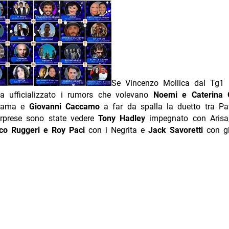
Se Vincenzo Mollica dal Tg1 n
va ufficializzato i rumors che volevano
Noemi e Caterina 
Irama e
Giovanni Caccamo
a far da spalla la duetto tra Pa
orprese sono state vedere
Tony Hadley
impegnato con Aris
ico Ruggeri e Roy Paci
con i Negrita e
Jack Savoretti
con gl