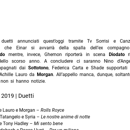
i duetti annunciati quest’oggi tramite Tv Sorrisi e Can
o che Einar si avvarrà della spalla dell’ex compagno
ndo
mentre, invece, Ghemon riporterà in scena
Diodato
ri
 dello scorso anno. A concludere ci saranno Nino d’Ang
mpagnati dai
Sottotono
, Federica Carta e Shade supportat
Achille Lauro da
Morgan
. All’appello manca, dunque, soltant
 non si hanno notizie.
2019 | Duetti
le Lauro e Morgan –
Rolls Royce
Tatangelo e Syria –
Le nostre anime di notte
 e Tony Hadley –
Mi sento bene