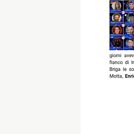
giorni ave
fianco di 
Briga le s
Motta,
Enr