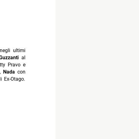
egli ultimi
Guzzanti
al
tty Pravo e
a,
Nada
con
i Ex-Otago.