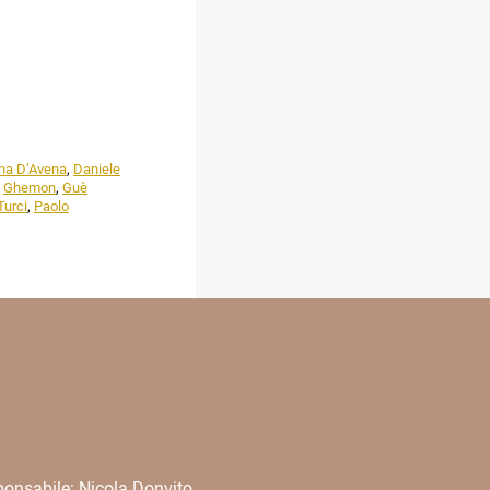
ina D’Avena
,
Daniele
,
Ghemon
,
Guè
Turci
,
Paolo
onsabile: Nicola Donvito