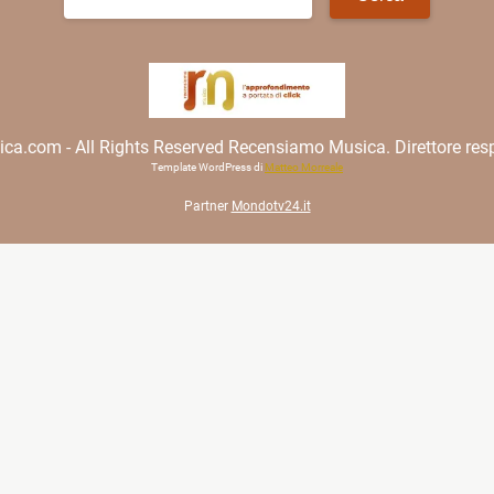
per:
.com - All Rights Reserved Recensiamo Musica. Direttore resp
Template WordPress di
Matteo Morreale
Partner
Mondotv24.it