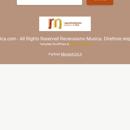
per:
.com - All Rights Reserved Recensiamo Musica. Direttore resp
Template WordPress di
Matteo Morreale
Partner
Mondotv24.it