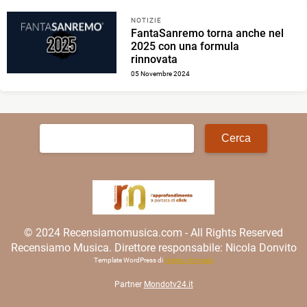
NOTIZIE
FantaSanremo torna anche nel
2025 con una formula
rinnovata
05 Novembre 2024
Ricerca
per:
© 2024 Recensiamomusica.com - All Rights Reserved
Recensiamo Musica. Direttore responsabile: Nicola Donvito
Template WordPress di
Matteo Morreale
Partner
Mondotv24.it