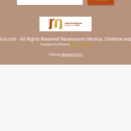
per:
.com - All Rights Reserved Recensiamo Musica. Direttore resp
Template WordPress di
Matteo Morreale
Partner
Mondotv24.it