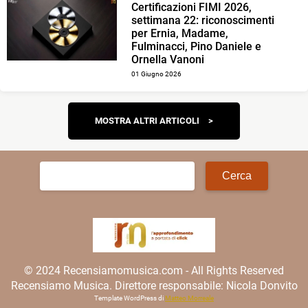
Certificazioni FIMI 2026,
settimana 22: riconoscimenti
per Ernia, Madame,
Fulminacci, Pino Daniele e
Ornella Vanoni
01 Giugno 2026
Navigazione
MOSTRA ALTRI ARTICOLI
articoli
Ricerca
per:
© 2024 Recensiamomusica.com - All Rights Reserved
Recensiamo Musica. Direttore responsabile: Nicola Donvito
Template WordPress di
Matteo Morreale