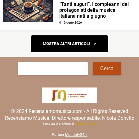
“Tanti auguri”, i compleanni dei
protagonisti della musica
italiana nati a giugno
01 Giugno 2026
Navigazione
MOSTRA ALTRI ARTICOLI
articoli
Ricerca
per:
© 2024 Recensiamomusica.com - All Rights Reserved
Recensiamo Musica. Direttore responsabile: Nicola Donvito
Template WordPress di
Matteo Morreale
Partner
Mondotv24.it