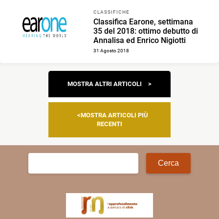
CLASSIFICHE
Classifica Earone, settimana
35 del 2018: ottimo debutto di
Annalisa ed Enrico Nigiotti
31 Agosto 2018
Navigazione
MOSTRA ALTRI ARTICOLI
articoli
MOSTRA ARTICOLI PIÙ
RECENTI
Ricerca
per: