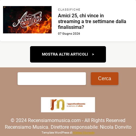
CLASSIFICHE
Amici 25, chi vince in
streaming a tre settimane dalla
finalissima?
07 Giugno 2026
Navigazione
MOSTRA ALTRI ARTICOLI
articoli
Ricerca
per:
© 2024 Recensiamomusica.com - All Rights Reserved
Recensiamo Musica. Direttore responsabile: Nicola Donvito
Template WordPress di
Matteo Morreale