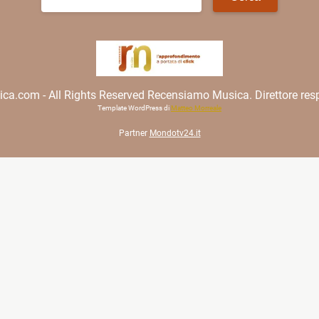
per:
.com - All Rights Reserved Recensiamo Musica. Direttore resp
Template WordPress di
Matteo Morreale
Partner
Mondotv24.it