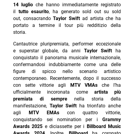
14 luglio
che hanno immediatamente registrato
il
tutto esaurito
, ha generato sold out su sold
out, consacrando
Taylor Swift
ad artista che ha
portato a termine il tour più redditizio della
storia.
Cantautrice pluripremiata, performer eccezionale
e superstar globale, da anni
Taylor Swift
ha
conquistato il panorama musicale internazionale,
confermandosi indubbiamente come una delle
figure di spicco nello scenario artistico
contemporaneo. Recentemente, dopo il successo
con sette vittorie agli
MTV VMAs
che l’ha
ufficialmente incoronata come
artista più
premiata di sempre
nella storia della
manifestazione,
Taylor Swift
ha trionfato anche
agli
MTV EMAs
con quattro vittorie,
conquistando sei nomination per i
Grammy
Awards 2025
e diciassette per i
Billboard Music
Awards 2024
. Inoltre,
Billboard
ha coronato