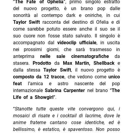
“
The Fate of Ophelia
”, primo singolo estratto
del nuovo progetto, è un brano pop dalle
sonorità al contempo dark e oniriche, in cui
Taylor Swift
racconta del destino di Ofelia e di
come sarebbe potuto essere anche il suo se il
suo cuore non fosse stato salvato. Il singolo è
accompagnato dal
videoclip ufficiale
, in uscita
nei prossimi giorni, che sarà trasmesso in
anteprima
nelle sale
cinematografiche
da
stasera.
Prodotto
da
Max Martin, Shellback
e
dalla stessa
Taylor
Swift
, il nuovo progetto è
composto da 12 tracce
, che vedono come
unico
feat
l’amica e astro nascente del pop
internazionale
Sabrina Carpenter
nel brano “
The
Life of a Showgirl
”.
“
Stanotte tutte queste vite convergono qui, i
mosaici di risate e i cocktail di lacrime, dove le
anime fraterne cantano cose identiche, ed è
bellissimo, è estatico, è spaventoso. Non posso