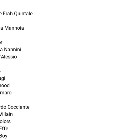
e Frah Quintale
e
lla Mannoia
r
a Nannini
’Alessio
o
ugi
ood
amaro
rdo Cocciante
illain
olors
Effe
Boy