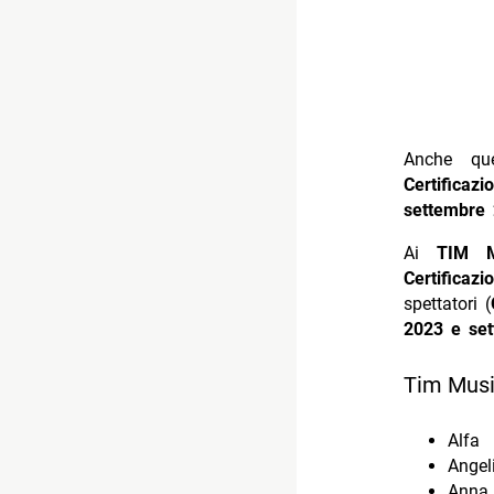
Anche que
Certificazi
settembre
Ai
TIM M
Certificazi
spettatori (
2023 e se
Tim Music
Alfa
Angel
Anna