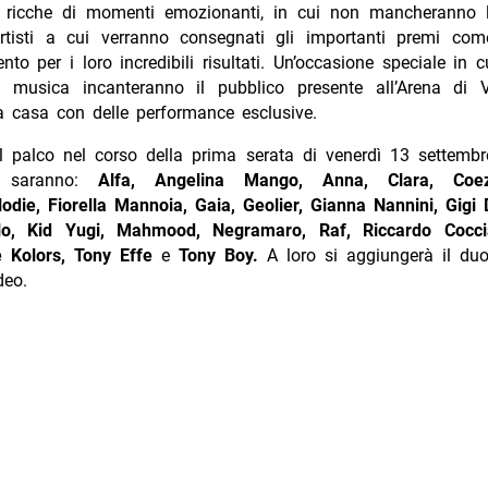
 ricche di momenti emozionanti, in cui non mancheranno l
artisti a cui verranno consegnati gli importanti premi co
nto per i loro incredibili risultati. Un’occasione speciale in c
la musica incanteranno il pubblico presente all’Arena di 
a casa con delle performance esclusive.
l palco nel corso della prima serata di venerdì 13 settembr
o, saranno:
Alfa, Angelina Mango, Anna, Clara, Co
lodie, Fiorella Mannoia, Gaia, Geolier, Gianna Nannini, Gigi D
olo, Kid Yugi, Mahmood, Negramaro, Raf, Riccardo Cocci
e Kolors, Tony Effe
e
Tony Boy.
A loro si aggiungerà il du
eo.