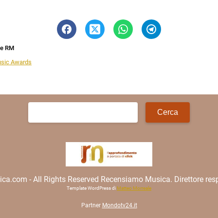
ne RM
sic Awards
Ricerca
per:
.com - All Rights Reserved Recensiamo Musica. Direttore resp
Template WordPress di
Matteo Morreale
Partner
Mondotv24.it