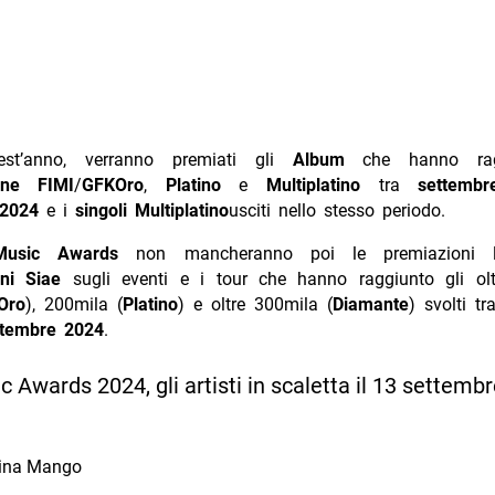
st’anno, verranno premiati gli
Album
che hanno rag
one
FIMI
/
GFK
Oro
,
Platino
e
Multiplatino
tra
settemb
 2024
e i
singoli
Multiplatino
usciti nello stesso periodo.
usic Awards
non mancheranno poi le premiazioni le
oni Siae
sugli eventi e i tour che hanno raggiunto gli ol
Oro
), 200mila (
Platino
) e oltre 300mila (
Diamante
) svolti t
ttembre 2024
.
 Awards 2024, gli artisti in scaletta il 13 settembr
ina Mango