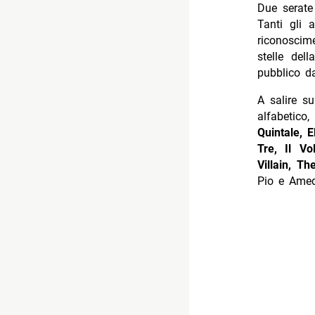
Due serate
Tanti gli 
riconoscime
stelle del
pubblico d
A salire su
alfabetic
Quintale, E
Tre, Il V
Villain, Th
Pio e Amed