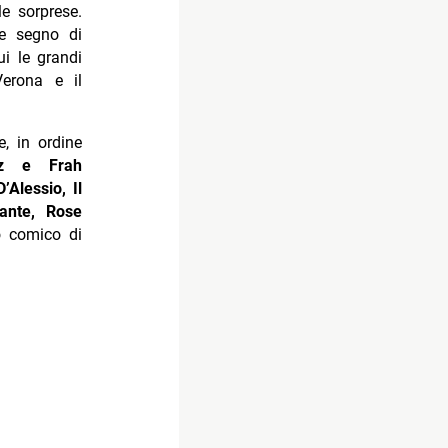
e sorprese.
me segno di
ui le grandi
Verona e il
e, in ordine
ez e Frah
’Alessio, Il
ante, Rose
o comico di