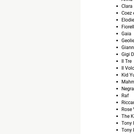
Clara
Coez 
Elodi
Fiore
Gaia
Geolie
Giann
Gigi D
Il Tre
Il Vol
Kid Y
Mahm
Negr
Raf
Ricca
Rose V
The K
Tony 
Tony 