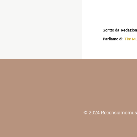
Scritto da
Redazio
Parliamo di:
Tim Mu
© 2024 Recensiamomusica