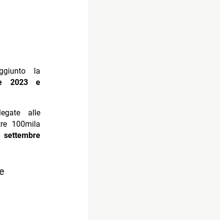
giunto la
re 2023 e
gate alle
tre 100mila
ra
settembre
e