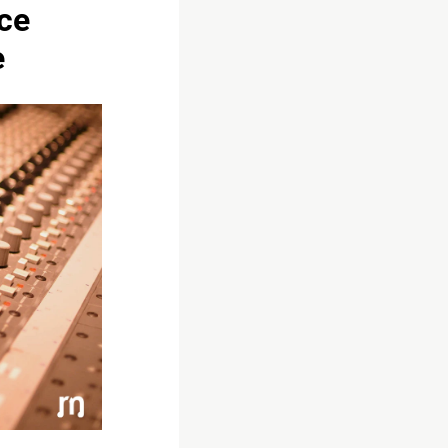
ace
e