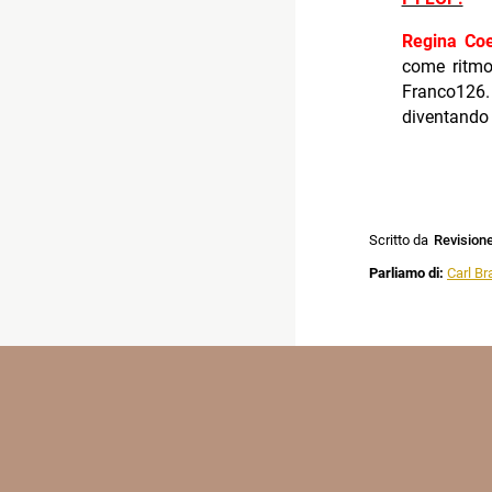
Regina Coe
come ritmo
Franco126
diventando
Scritto da
Revision
Parliamo di:
Carl Br