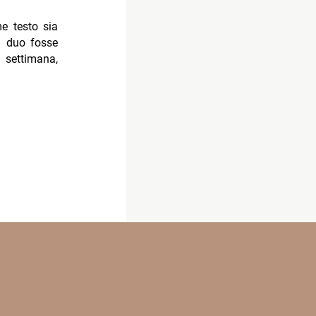
me testo sia
l duo fosse
settimana,