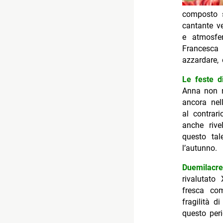
composto s
cantante ve
e atmosfer
Francesca 
azzardare,
Le feste d
Anna non r
ancora nel
al contrar
anche rive
questo ta
l’autunno.
Duemilacre
rivalutato
fresca co
fragilità 
questo per