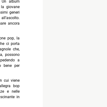
Un album
 la giovane
ssimi generi
ll’ascolto.
sare ancora
one pop, la
he ci porta
agnole che,
ma, possono
impedendo a
o bene per
n cui viene
allegra bop
ze e nelle
scinante in