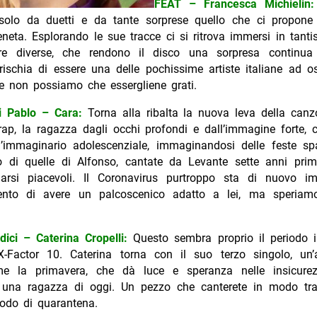
FEAT – Francesca Michielin:
olo da duetti e da tante sorprese quello che ci propone
neta. Esplorando le sue tracce ci si ritrova immersi in tanti
e diverse, che rendono il disco una sorpresa continua a
rischia di essere una delle pochissime artiste italiane ad o
 e non possiamo che essergliene grati.
i Pablo – Cara:
Torna alla ribalta la nuova leva della canz
ap, la ragazza dagli occhi profondi e dall’immagine forte, c
l’immaginario adolescenziale, immaginandosi delle feste sp
io di quelle di Alfonso, cantate da Levante sette anni pri
larsi piacevoli. Il Coronavirus purtroppo sta di nuovo 
lento di avere un palcoscenico adatto a lei, ma speriam
dici – Caterina Cropelli:
Questo sembra proprio il periodo i
 X-Factor 10. Caterina torna con il suo terzo singolo, un’
me la primavera, che dà luce e speranza nelle insicurez
di una ragazza di oggi. Un pezzo che canterete in modo tra
iodo di quarantena.