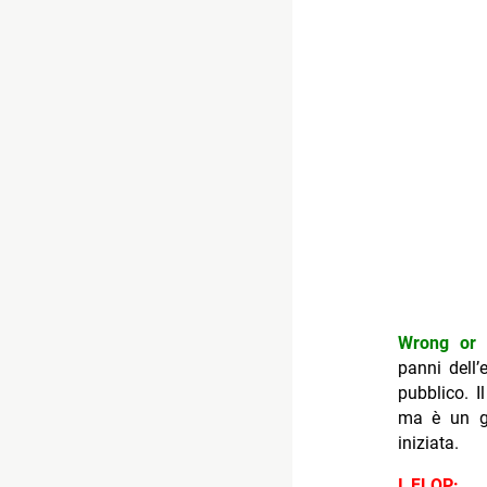
Wrong or r
panni dell
pubblico. I
ma è un gr
iniziata.
I FLOP: