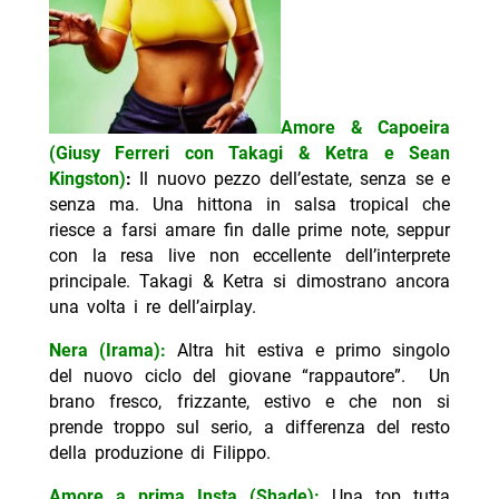
Amore & Capoeira
(Giusy Ferreri con Takagi & Ketra e Sean
Kingston)
:
Il nuovo pezzo dell’estate, senza se e
senza ma. Una hittona in salsa tropical che
riesce a farsi amare fin dalle prime note, seppur
con la resa live non eccellente dell’interprete
principale. Takagi & Ketra si dimostrano ancora
una volta i re dell’airplay.
Nera (Irama):
Altra hit estiva e primo singolo
del nuovo ciclo del giovane “rappautore”. Un
brano fresco, frizzante, estivo e che non si
prende troppo sul serio, a differenza del resto
della produzione di Filippo.
Amore a prima Insta (Shade):
Una top tutta