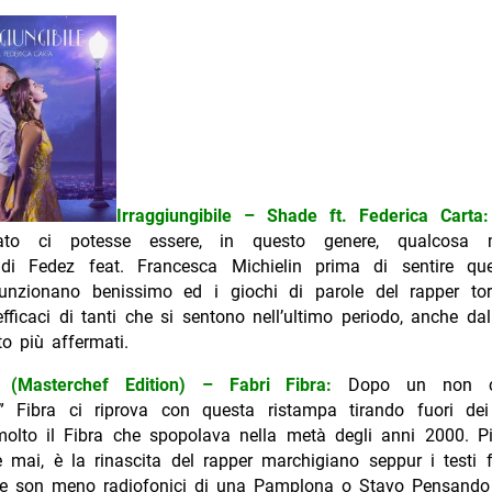
Irraggiungibile – Shade ft. Federica Carta:
to ci potesse essere, in questo genere, qualcosa m
i Fedez feat. Francesca Michielin prima di sentire que
unzionano benissimo ed i giochi di parole del rapper to
fficaci di tanti che si sentono nell’ultimo periodo, anche da
o più affermati.
(Masterchef Edition) – Fabri Fibra:
Dopo un non co
 Fibra ci riprova con questa ristampa tirando fuori de
molto il Fibra che spopolava nella metà degli anni 2000. Pi
mai, è la rinascita del rapper marchigiano seppur i testi f
ce son meno radiofonici di una Pamplona o Stavo Pensando