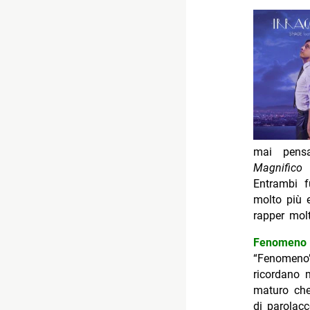
mai pensa
Magnifico
d
Entrambi f
molto più e
rapper molt
Fenomeno 
“Fenomeno”
ricordano 
maturo che 
di parolac