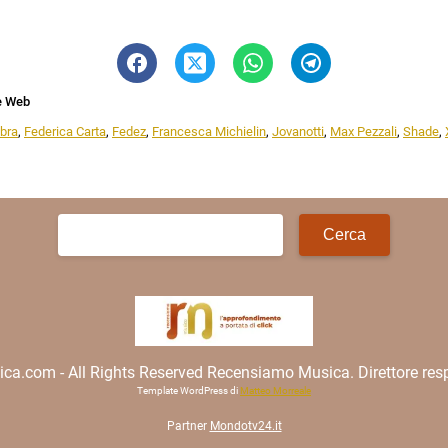
e Web
ibra
,
Federica Carta
,
Fedez
,
Francesca Michielin
,
Jovanotti
,
Max Pezzali
,
Shade
,
Ricerca
per:
.com - All Rights Reserved Recensiamo Musica. Direttore resp
Template WordPress di
Matteo Morreale
Partner
Mondotv24.it