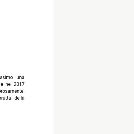
essimo una
he nel 2017
orosamente.
utta della