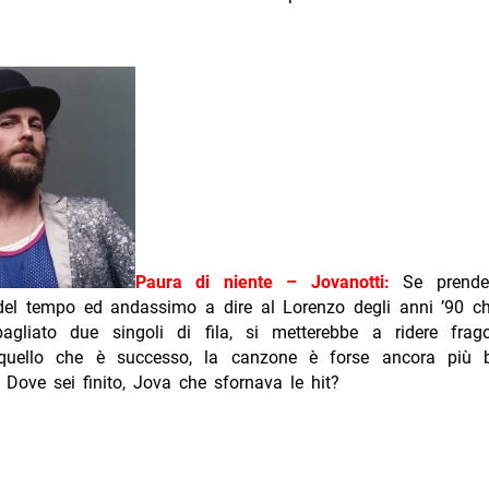
Paura di niente – Jovanotti:
Se prend
el tempo ed andassimo a dire al Lorenzo degli anni ’90 c
agliato due singoli di fila, si metterebbe a ridere frag
quello che è successo, la canzone è forse ancora più br
 Dove sei finito, Jova che sfornava le hit?