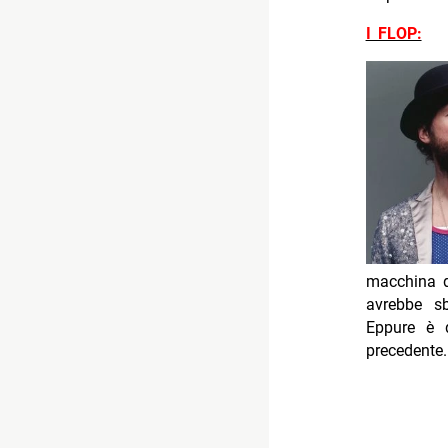
I FLOP:
macchina d
avrebbe sb
Eppure è 
precedente.