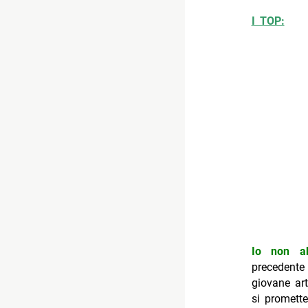
I TOP:
Io non a
precedente
giovane ar
si promette