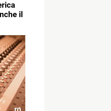
erica
nche il