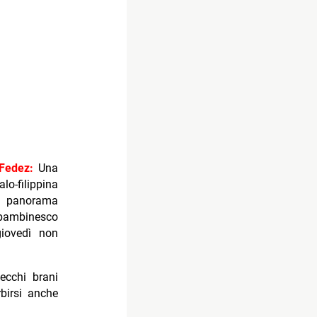
 Fedez:
Una
o-filippina
el panorama
 bambinesco
giovedì non
ecchi brani
birsi anche