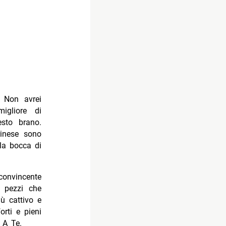
Non avrei
igliore di
sto brano.
rinese sono
lla bocca di
nvincente
i pezzi che
ù cattivo e
orti e pieni
 A Te.