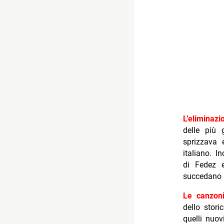
L’eliminaz
delle più 
sprizzava 
italiano. 
di Fedez e
succedano 
Le canzoni
dello stor
quelli nuov