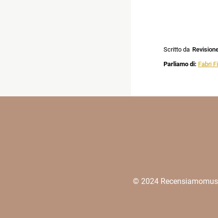
Scritto da
Revision
Parliamo di:
Fabri F
© 2024 Recensiamomusica