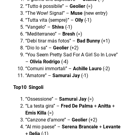
“Tutto è possibile” –
Geolier
(=)
“The Wow! Signal” –
Muse
(new entry)
“Tutta vita (sempre)” –
Olly
(-1)
“Vangelo” –
Shiva
(-1)
“Mediterraneo” –
Bresh
(=)
“Debí tirar más fotos” –
Bad Bunny
(+1)
“Dio lo sa” –
Geolier
(+2)
“You Seem Pretty Sad For A Girl So In Love”
–
Olivia Rodrigo
(-4)
“Comuni immortali” –
Achille Lauro
(-2)
“Amatore” –
Samurai Jay
(-1)
Top10 Singoli
“Ossessione” –
Samurai Jay
(=)
“La testa gira” –
Fred De Palma
+
Anitta
+
Emis Killa
(=)
“Canzone d’amore” –
Geolier
(+2)
“Al mio paese” –
Serena Brancale
+
Levante
+
Delia
(-1)