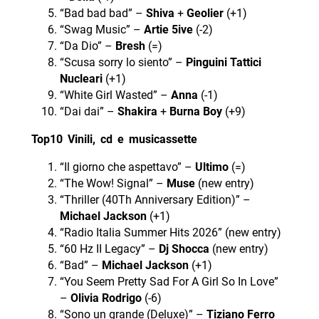
“Bad bad bad” –
Shiva
+
Geolier
(+1)
“Swag Music” –
Artie 5ive
(-2)
“Da Dio” –
Bresh
(=)
“Scusa sorry lo siento” –
Pinguini Tattici
Nucleari
(+1)
“White Girl Wasted” –
Anna
(-1)
“Dai dai” –
Shakira
+
Burna Boy
(+9)
Top10 Vinili, cd e musicassette
“Il giorno che aspettavo” –
Ultimo
(=)
“The Wow! Signal” –
Muse
(new entry)
“Thriller (40Th Anniversary Edition)” –
Michael Jackson
(+1)
“Radio Italia Summer Hits 2026” (new entry)
“60 Hz II Legacy” –
Dj Shocca
(new entry)
“Bad” –
Michael Jackson
(+1)
“You Seem Pretty Sad For A Girl So In Love”
–
Olivia Rodrigo
(-6)
“Sono un grande (Deluxe)” –
Tiziano Ferro