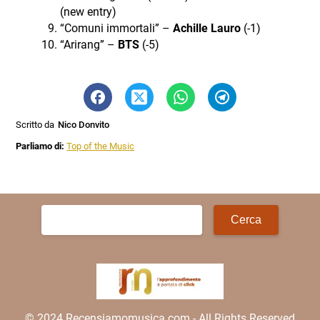
(new entry)
“Comuni immortali” –
Achille Lauro
(-1)
“Arirang” –
BTS
(-5)
Scritto da
Nico Donvito
Parliamo di:
Top of the Music
Ricerca
per:
© 2024 Recensiamomusica.com - All Rights Reserved