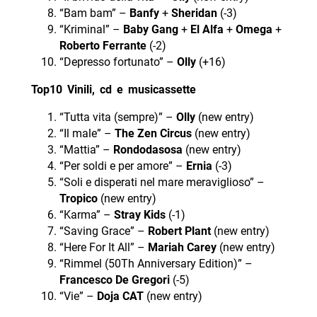
“Bam bam” –
Banfy
+
Sheridan
(-3)
“Kriminal” –
Baby Gang
+
El Alfa
+
Omega
+
Roberto Ferrante
(-2)
“Depresso fortunato” –
Olly
(+16)
Top10 Vinili, cd e musicassette
“Tutta vita (sempre)” –
Olly
(new entry)
“Il male” –
The Zen Circus
(new entry)
“Mattia” –
Rondodasosa
(new entry)
“Per soldi e per amore” –
Ernia
(-3)
“Soli e disperati nel mare meraviglioso” –
Tropico
(new entry)
“Karma” –
Stray Kids
(-1)
“Saving Grace” –
Robert Plant
(new entry)
“Here For It All” –
Mariah Carey
(new entry)
“Rimmel (50Th Anniversary Edition)” –
Francesco De Gregori
(-5)
“Vie” –
Doja CAT
(new entry)