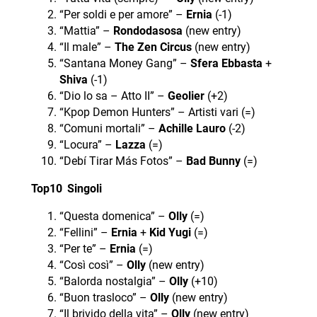
“Per soldi e per amore” –
Ernia
(-1)
“Mattia” –
Rondodasosa
(new entry)
“Il male” –
The Zen Circus
(new entry)
“Santana Money Gang” –
Sfera Ebbasta
+
Shiva
(-1)
“Dio lo sa – Atto II” –
Geolier
(+2)
“Kpop Demon Hunters” – Artisti vari (=)
“Comuni mortali” –
Achille Lauro
(-2)
“Locura” –
Lazza
(=)
“Debí Tirar Más Fotos” –
Bad Bunny
(=)
Top10 Singoli
“Questa domenica” –
Olly
(=)
“Fellini” –
Ernia
+
Kid Yugi
(=)
“Per te” –
Ernia
(=)
“Così così” –
Olly
(new entry)
“Balorda nostalgia” –
Olly
(+10)
“Buon trasloco” –
Olly
(new entry)
“Il brivido della vita” –
Olly
(new entry)