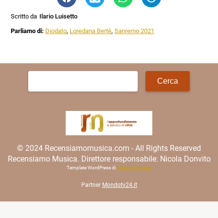
Scritto da
Ilario Luisetto
Parliamo di:
Diodato
,
Loredana Bertè
,
Sanremo 2021
Ricerca
per:
© 2024 Recensiamomusica.com - All Rights Reserved
Recensiamo Musica. Direttore responsabile: Nicola Donvito
Template WordPress di
Matteo Morreale
Partner
Mondotv24.it