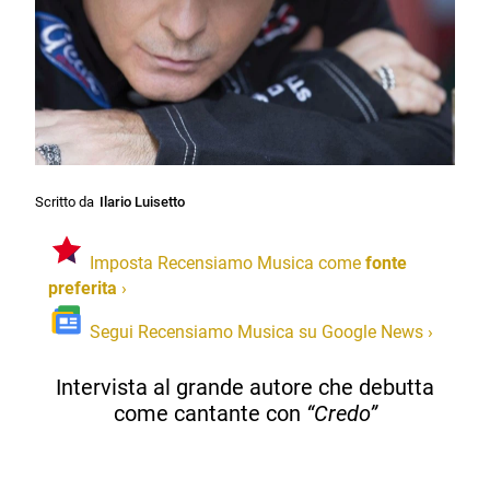
Scritto da
Ilario Luisetto
Imposta Recensiamo Musica come
fonte
preferita
›
Segui Recensiamo Musica su Google News
›
Intervista al grande autore che debutta
come cantante con
“Credo”