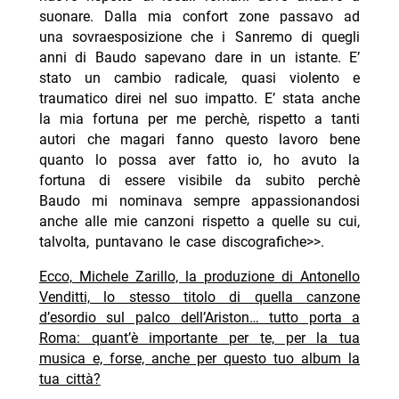
suonare. Dalla mia confort zone passavo ad
una sovraesposizione che i Sanremo di quegli
anni di Baudo sapevano dare in un istante. E’
stato un cambio radicale, quasi violento e
traumatico direi nel suo impatto. E’ stata anche
la mia fortuna per me perchè, rispetto a tanti
autori che magari fanno questo lavoro bene
quanto lo possa aver fatto io, ho avuto la
fortuna di essere visibile da subito perchè
Baudo mi nominava sempre appassionandosi
anche alle mie canzoni rispetto a quelle su cui,
talvolta, puntavano le case discografiche>>.
Ecco, Michele Zarillo, la produzione di Antonello
Venditti, lo stesso titolo di quella canzone
d’esordio sul palco dell’Ariston… tutto porta a
Roma: quant’è importante per te, per la tua
musica e, forse, anche per questo tuo album la
tua città?