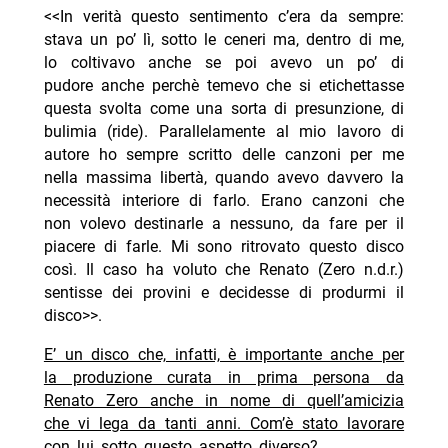
<<In verità questo sentimento c’era da sempre:
stava un po’ lì, sotto le ceneri ma, dentro di me,
lo coltivavo anche se poi avevo un po’ di
pudore anche perchè temevo che si etichettasse
questa svolta come una sorta di presunzione, di
bulimia (ride). Parallelamente al mio lavoro di
autore ho sempre scritto delle canzoni per me
nella massima libertà, quando avevo davvero la
necessità interiore di farlo. Erano canzoni che
non volevo destinarle a nessuno, da fare per il
piacere di farle. Mi sono ritrovato questo disco
così. Il caso ha voluto che Renato (Zero n.d.r.)
sentisse dei provini e decidesse di produrmi il
disco>>.
E’ un disco che, infatti, è importante anche per
la produzione curata in prima persona da
Renato Zero anche in nome di quell’amicizia
che vi lega da tanti anni. Com’è stato lavorare
con lui sotto questo aspetto diverso?