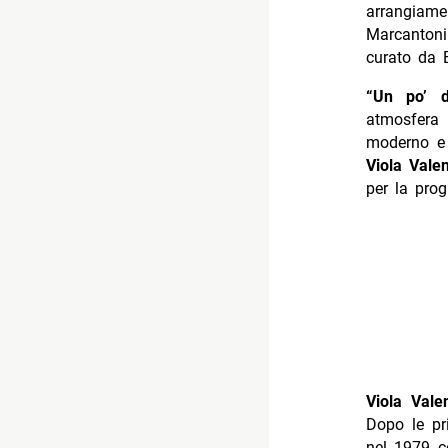
arrangiame
Marcantoni
curato da E
“Un po’ 
atmosfera
moderno e i
Viola Valen
per la prog
Viola Vale
Dopo le pr
nel 1979 c