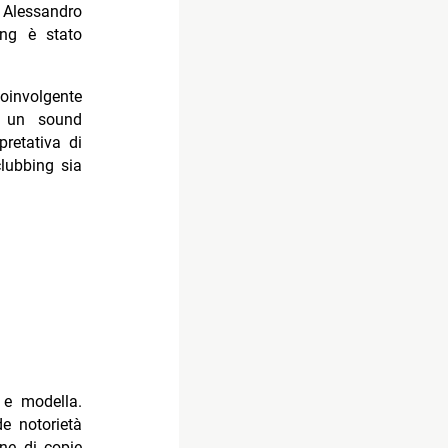
 Alessandro
ing è stato
involgente
a un sound
pretativa di
lubbing sia
 e modella.
e notorietà
one di copie