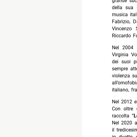
grande suc
della sua 
musica ital
Fabrizio, 
Vincenzo S
Riccardo Fo
Nel 2004 
Virginia Vo
dei suoi p
sempre att
violenza s
all’omofobi
italiano, f
Nel 2012 e
Con oltre 
raccolta “
L
Nel 2020 ar
il tredices
in duetto 