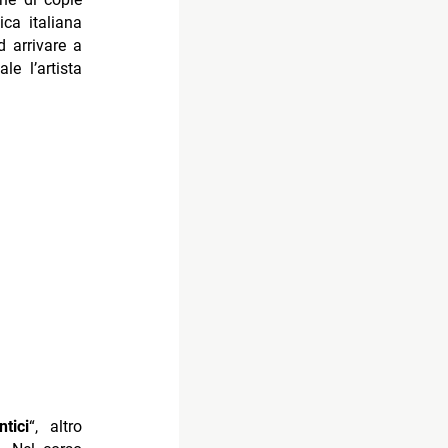
ica italiana
d arrivare a
le l’artista
tici
“, altro