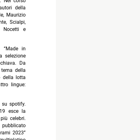
. Nel corso
utori della
le, Maurizio
e, Scialpi,
a Nocetti e
e “Made in
na selezione
schiava. Da
 tema della
 della lotta
ttro lingue:
 su spotify.
019 esce la
più celebri.
 pubblicato
mprami 2023”
ultiplatino