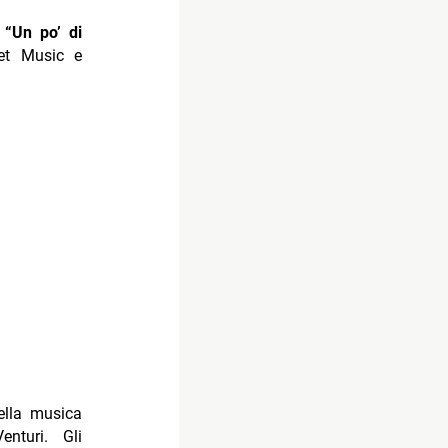
i
“Un po’ di
et Music e
della musica
nturi. Gli