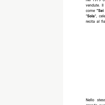
vendute. Il
come
“Sei 
“
Sola
“, cel
recita al f
Nello ste