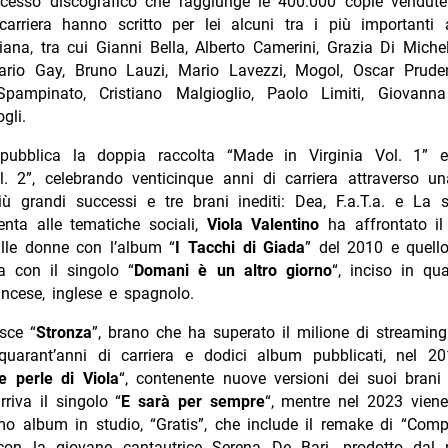
cesso discografico che raggiunge le 400.000 copie vendute
carriera hanno scritto per lei alcuni tra i più importanti a
iana, tra cui Gianni Bella, Alberto Camerini, Grazia Di Miche
Dario Gay, Bruno Lauzi, Mario Lavezzi, Mogol, Oscar Prudent
pampinato, Cristiano Malgioglio, Paolo Limiti, Giovann
gli.
pubblica la doppia raccolta “Made in Virginia Vol. 1” 
l. 2”, celebrando venticinque anni di carriera attraverso u
iù grandi successi e tre brani inediti: Dea, F.a.T.a. e La 
enta alle tematiche sociali,
Viola Valentino
ha affrontato il
ulle donne con l’album “
I Tacchi di Giada
” del 2010 e quello
a con il singolo “
Domani è un altro giorno
“, inciso in qua
rancese, inglese e spagnolo.
sce “
Stronza
”, brano che ha superato il milione di streaming
quarant’anni di carriera e dodici album pubblicati, nel 2
e perle di Viola
“, contenente nuove versioni dei suoi brani 
riva il singolo “
E sarà per sempre
“, mentre nel 2023 viene
imo album in studio, “Gratis”, che include il remake di “Co
con la giovane cantautrice Serena De Bari, prodotto dal m