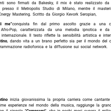
nti sono firmati da Bakesky, il mix è stato realizzato da
 presso il Metropolis Studio di Milano, mentre il master
nergy Mastering. Scritto da Giorgio Kevork Seropian,
di me”
conquista fin dal primo ascolto grazie a una co
 Afro-Pop, caratterizzata da una melodia ipnotica e d
nternazionale. Il testo riflette la sensibilità artistica e inter
tino
, dando vita a un brano perfetto sia per il mondo del c
rammazione radiofonica e la diffusione sui social network.
ntino
inizia giovanissima la propria carriera come cantante
ime esperienze nel mondo della musica, raggiunge la grand
on il singolo “
Comprami
“, che in pochi mesi supera il mili