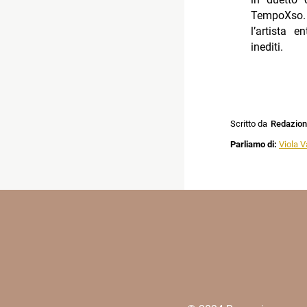
TempoXso. L
l’artista 
inediti.
Scritto da
Redazio
Parliamo di:
Viola V