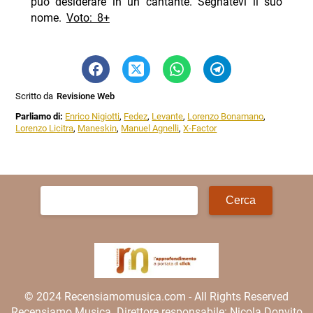
può desiderare in un cantante. Segnatevi il suo
nome.
Voto: 8+
Scritto da
Revisione Web
Parliamo di:
Enrico Nigiotti
,
Fedez
,
Levante
,
Lorenzo Bonamano
,
Lorenzo Licitra
,
Maneskin
,
Manuel Agnelli
,
X-Factor
Ricerca
per:
© 2024 Recensiamomusica.com - All Rights Reserved
Recensiamo Musica. Direttore responsabile: Nicola Donvito