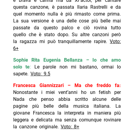
è brava e carina ma da XFactor, per cantare
questa canzone, è passata Ilaria Rastrelli e da
quel momento nulla è più rimasto come prima.
La sua versione è una delle cose più belle mai
passate da questo palco e ciò rovina tutto
quello che è stato dopo. Su altre canzoni però
la ragazza mi può tranquillamente rapire.
Voto:
6+
Sophie Rita Eugenia Bellanza – Io che amo
solo te
:
Le parole non mi bastano, ormai lo
sapete.
Voto: 9.5
Francesca Giannizzari – Ma che freddo fa:
Nonostante i miei vent’anni ho un fetish per
Nada che penso abbia scritto alcune delle
pagine più belle della musica italiana. La
giovane Francesca la interpreta in maniera più
leggera e delicata ma senza comunque rovinare
la canzone originale.
Voto: 8+