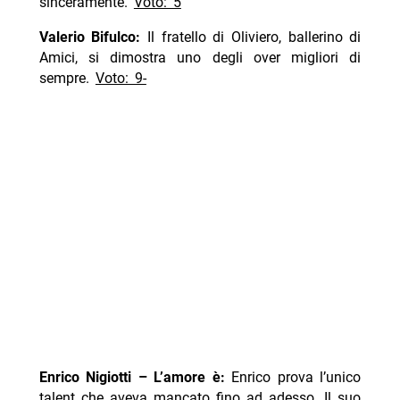
sinceramente.
Voto: 5
Valerio Bifulco:
Il fratello di Oliviero, ballerino di
Amici, si dimostra uno degli over migliori di
sempre.
Voto: 9-
Enrico Nigiotti – L’amore è:
Enrico prova l’unico
talent che aveva mancato fino ad adesso. Il suo