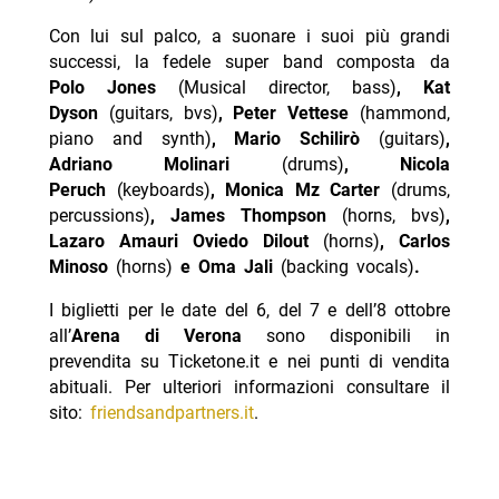
Con lui sul palco, a suonare i suoi più grandi
successi, la fedele super band composta da
Polo Jones
(Musical director, bass)
, Kat
Dyson
(guitars, bvs)
, Peter Vettese
(hammond,
piano and synth)
, Mario Schilirò
(guitars)
,
Adriano Molinari
(drums)
, Nicola
Peruch
(keyboards)
, Monica Mz Carter
(drums,
percussions)
, James Thompson
(horns, bvs)
,
Lazaro Amauri Oviedo Dilout
(horns)
, Carlos
Minoso
(horns)
e Oma Jali
(backing vocals)
.
I biglietti per le date del 6, del 7 e dell’8 ottobre
all’
Arena di Verona
sono disponibili in
prevendita su Ticketone.it e nei punti di vendita
abituali. Per ulteriori informazioni consultare il
sito:
friendsandpartners.it
.