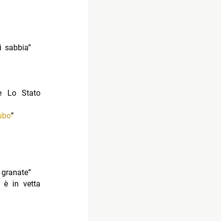
i sabbia”
 Lo Stato
ubo
”
 granate”
o
è in vetta