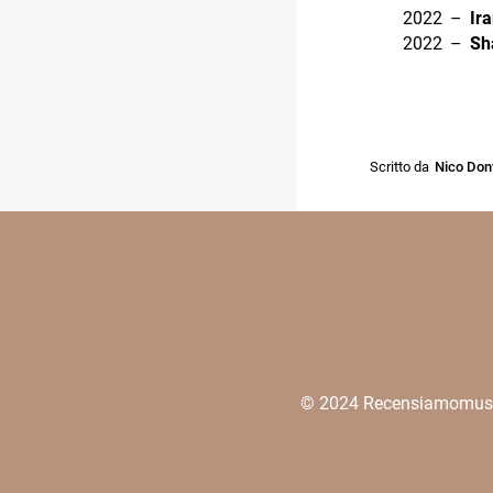
2022 –
Ir
2022 –
Sh
Scritto da
Nico Don
© 2024 Recensiamomusica