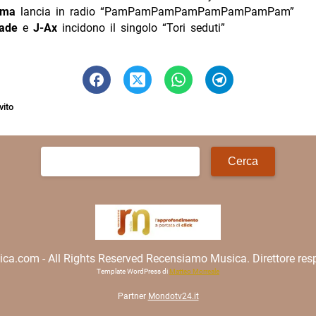
ama
lancia in radio “PamPamPamPamPamPamPamPam”
ade
e
J-Ax
incidono il singolo “Tori seduti”
vito
Ricerca
per:
.com - All Rights Reserved Recensiamo Musica. Direttore resp
Template WordPress di
Matteo Morreale
Partner
Mondotv24.it