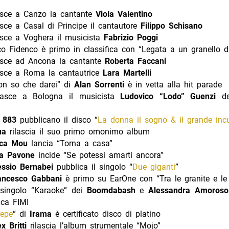
sce a Canzo la cantante
Viola Valentino
ce a Casal di Principe il cantautore
Filippo Schisano
ce a Voghera il musicista
Fabrizio Poggi
o Fidenco è primo in classifica con “Legata a un granello d
sce ad Ancona la cantante
Roberta Faccani
ce a Roma la cantautrice
Lara Martelli
n so che darei” di
Alan Sorrenti
è in vetta alla hit parade
sce a Bologna il musicista
Ludovico “Lodo” Guenzi
de
i
883
pubblicano il disco “
La donna il sogno & il grande inc
ua
rilascia il suo primo omonimo album
ica Mou
lancia “Torna a casa”
ta Pavone
incide “Se potessi amarti ancora”
essio Bernabei
pubblica il singolo “
Due giganti
”
ancesco Gabbani
è primo su EarOne con “Tra le granite e le
singolo “Karaoke” dei
Boomdabash
e
Alessandra Amoros
fica FIMI
repe
“ di
Irama
è certificato disco di platino
ex Britti
rilascia l’album strumentale “Mojo”