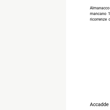
Almanacco
mancano 183
ricorrenze 
Accadde o