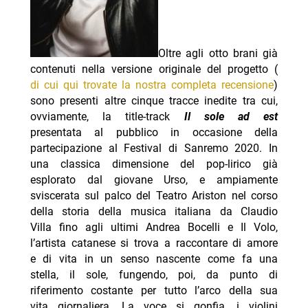
Oltre agli otto brani già
contenuti nella versione originale del progetto (
di cui qui trovate la nostra completa recensione
)
sono presenti altre cinque tracce inedite tra cui,
ovviamente, la title-track
Il sole ad est
presentata al pubblico in occasione della
partecipazione al Festival di Sanremo 2020. In
una classica dimensione del pop-lirico già
esplorato dal giovane Urso, e ampiamente
sviscerata sul palco del Teatro Ariston nel corso
della storia della musica italiana da Claudio
Villa fino agli ultimi Andrea Bocelli e Il Volo,
l’artista catanese si trova a raccontare di amore
e di vita in un senso nascente come fa una
stella, il sole, fungendo, poi, da punto di
riferimento costante per tutto l’arco della sua
vita giornaliera. La voce si gonfia, i violini