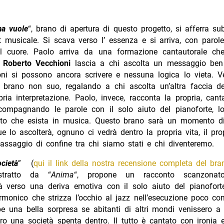
ma vuole
“, brano di apertura di questo progetto, si afferra sub
 musicale. Si scava verso l’ essenza e si arriva, con parol
al cuore. Paolo arriva da una formazione cantautorale ch
n
Roberto Vecchioni
lascia a chi ascolta un messaggio ben 
oni si possono ancora scrivere e nessuna logica lo vieta. V
 brano non suo, regalando a chi ascolta un’altra faccia de
ria interpretazione. Paolo, invece, racconta la propria, can
compagnando le parole con il solo aiuto del pianoforte, l
to che esista in musica. Questo brano sarà un momento di 
e lo ascolterà, ognuno ci vedrà dentro la propria vita, il pro
passaggio di confine tra chi siamo stati e chi diventeremo.
cietà
” (
qui il link della nostra recensione completa del bra
stratto da “
Anima
“, propone un racconto scanzonato 
tà verso una deriva emotiva con il solo aiuto del pianofort
rmonico che strizza l’occhio al jazz nell’esecuzione poco co
 una bella sorpresa se abitanti di altri mondi venissero a f
ero una società spenta dentro. Il tutto è cantato con ironia