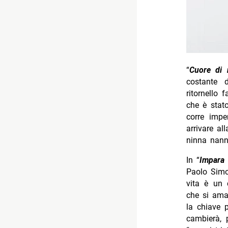
“
Cuore di 
costante 
ritornello 
che è stato
corre imper
arrivare al
ninna nann
In “
Impara 
Paolo Simo
vita è un 
che si ama
la chiave 
cambierà,