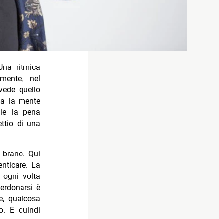
Una ritmica
mente, nel
 vede quello
 ma la mente
le la pena
ettio di una
l brano. Qui
nticare. La
 ogni volta
erdonarsi è
e, qualcosa
. E quindi