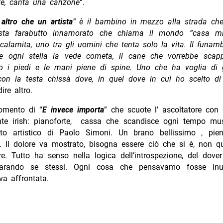
ste, canta una canzone
“.
altro che un artista
“
è il bambino in mezzo alla strada che
rtista farabutto innamorato che chiama il mondo “casa m
calamita, uno tra gli uomini che tenta solo la vita. Il funamb
e ogni stella la vede cometa, il cane che vorrebbe scap
to i piedi e le mani piene di spine. Uno che ha voglia di 
 con la testa chissà dove, in quel dove in cui ho scelto di
ire altro.
momento di “
E invece importa
” che scuote l’ ascoltatore con
te irish: pianoforte, cassa che scandisce ogni tempo mu
tto artistico di Paolo Simoni. Un brano bellissimo , pie
. Il dolore va mostrato, bisogna essere ciò che si è, non q
e. Tutto ha senso nella logica dell’introspezione, del dover
arando se stessi. Ogni cosa che pensavamo fosse inuti
va affrontata.