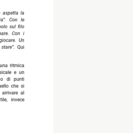
 aspetta la
ia”. Con le
olo sul filo
pare. Con i
giocare. Un
 stare”.
Qui
 una ritmica
sicale e un
no di punti
uello che si
 arrivare al
le, invece