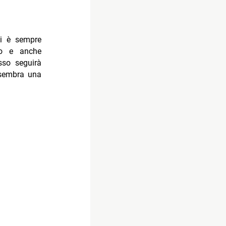
i è sempre
to e anche
sso seguirà
 sembra una