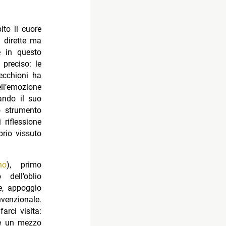
ito il cuore
e dirette ma
e in questo
preciso: le
ecchioni ha
ll’emozione
tando il suo
o strumento
riflessione
prio vissuto
no
), primo
dell’oblio
e, appoggio
nvenzionale.
arci visita:
 e un mezzo