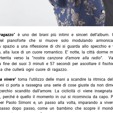
ragazzo
” è uno dei brani più intimi e sinceri dell’album. 
del pianoforte che si muove solo modulando armonica
fa spazio a una riflessione di chi si guarda allo specchio e
, alla luce di un cuore romantico. E’ notte, la città dorme
territa verso la “
nostra canzone d’amore alla radio
“. Va
la fine dei suoi 3 minuti e 57 secondi per ascoltare il fischi
a che cullerà ogni cuore di ragazzo.
a vivere
” torna l’utilizzo delle mani a scandire la ritmica de
ni ci porta a rassegna una serie di cose giuste da non dime
cerchio scandito dall’amore. La ciclicità ci viene insegnata
, perché è quello il momento in cui si ricomincia da capo. P
per Paolo Simoni e, un passo alla volta, imparando a viver
 passo dopo passo, come un bambino che scopre il mondo