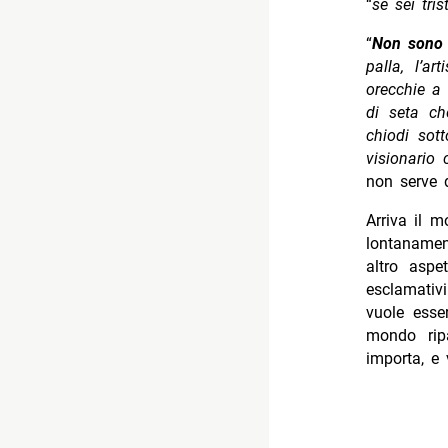
“
se sei tri
“
Non sono 
palla, l’a
orecchie a 
di seta ch
chiodi sot
visionario
non serve d
Arriva il 
lontanamen
altro aspe
esclamativi
vuole esser
mondo rip
importa, e 