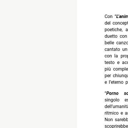
Con “
L’ani
del concept
poetiche, 
duetto co
belle canz
cantato un
con la prop
testo e ac
più comple
per chiunqu
e l’eterno 
“
Porno so
singolo e
dell’umani
ritmico e a
Non sarebbe
scoprirebb