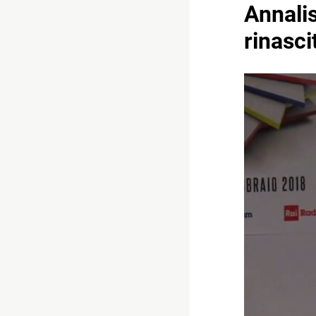
Annalis
rinasc