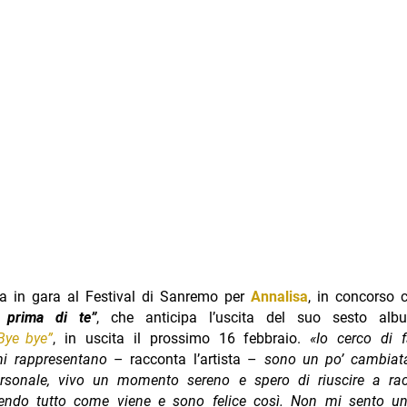
ta in gara al Festival di Sanremo per
Annalisa
, in concorso 
 prima di te”
, che anticipa l’uscita del suo sesto albu
Bye bye”
, in uscita il prossimo 16 febbraio.
«Io cerco di 
mi rappresentano
– racconta l’artista –
sono un po’ cambiat
ersonale, vivo un momento sereno e spero di riuscire a rac
endo tutto come viene e sono felice così. Non mi sento un