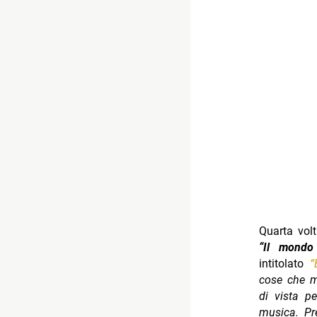
Quarta vol
“Il mondo
intitolato
“
cose che 
di vista p
musica. Pr