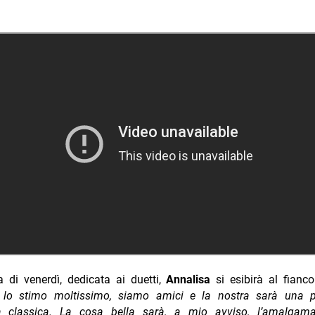
a di venerdì, dedicata ai duetti,
Annalisa
si esibirà al fianc
 lo stimo moltissimo, siamo amici e la nostra sarà una 
 classica. La cosa bella sarà, a mio avviso, l’amalgam