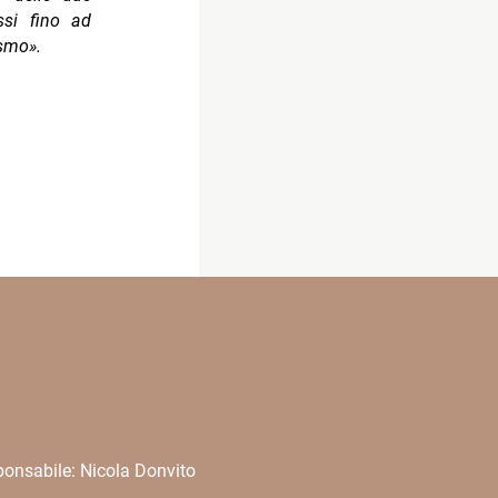
ssi fino ad
smo».
onsabile: Nicola Donvito