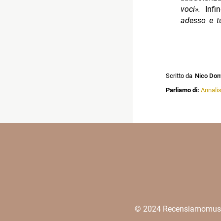
voci».
Infin
adesso e t
Scritto da
Nico Don
Parliamo di:
Annali
© 2024 Recensiamomusica