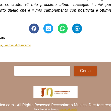
e, conclude:
«Il mio prossimo album raccoglie i miei pa
utto quello che è il mio cambiamento con positività e ottimi
vito
sa
,
Festival di Sanremo
Ricerca
per:
.com - All Rights Reserved Recensiamo Musica. Direttore resp
Template WordPress di
Matteo Morreale