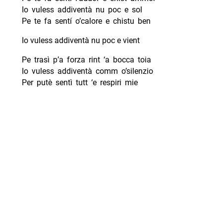
Io vuless addiventà nu poc e sol
Pe te fa sentí o’calore e chistu ben
Io vuless addiventà nu poc e vient
Pe trasì p’a forza rint ‘a bocca toia
Io vuless addiventà comm o’silenzio
Per putè sentì tutt ‘e respiri mie