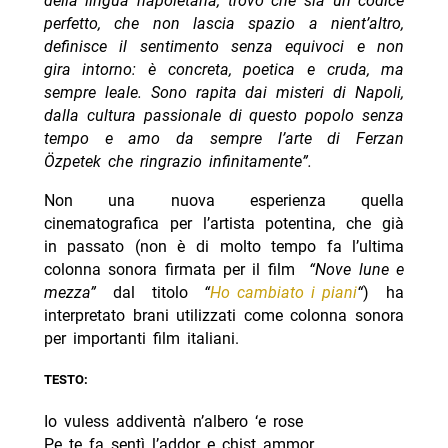
della lingua napoletana, trovo che sia un codice
perfetto, che non lascia spazio a nient’altro,
definisce il sentimento senza equivoci e non
gira intorno: è concreta, poetica e cruda, ma
sempre leale. Sono rapita dai misteri di Napoli,
dalla cultura passionale di questo popolo senza
tempo e amo da sempre l’arte di Ferzan
Özpetek che ringrazio infinitamente”.
Non una nuova esperienza quella
cinematografica per l’artista potentina, che già
in passato (non è di molto tempo fa l’ultima
colonna sonora firmata per il film
“Nove lune e
mezza”
dal titolo
“
Ho cambiato i piani
“
) ha
interpretato brani utilizzati come colonna sonora
per importanti film italiani.
TESTO:
Io vuless addiventà n’albero ‘e rose
Pe te fa sentì l’addor e chist ammor