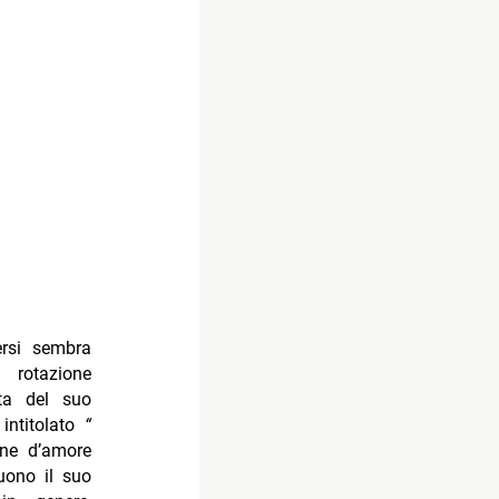
ersi sembra
 rotazione
ita del suo
intitolato
“
one d’amore
uono il suo