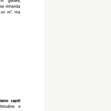
in genere,
 se rimanda
 un re”
, ma
iamo capiti
bitudine e