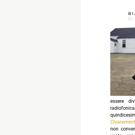
essere di
radiofoni
quindicesi
Chiaramente
non conven