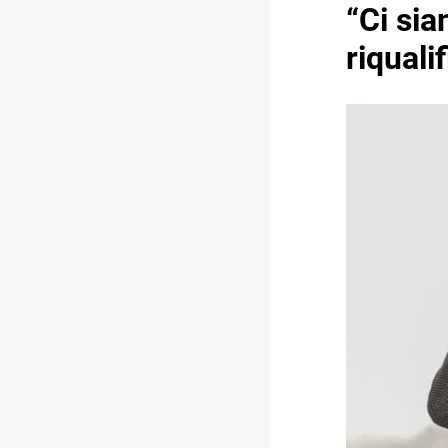
“Ci sia
riqual