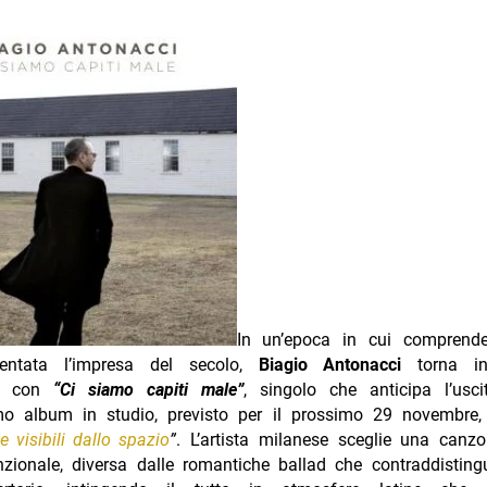
In un’epoca in cui comprend
ventata l’impresa del secolo,
Biagio Antonacci
torna in
ca con
“Ci siamo capiti male”
, singolo che anticipa l’usc
mo album in studio, previsto per il prossimo 29 novembre, 
 visibili dallo spazio
”
. L’artista milanese sceglie una canz
zionale, diversa dalle romantiche ballad che contraddisting