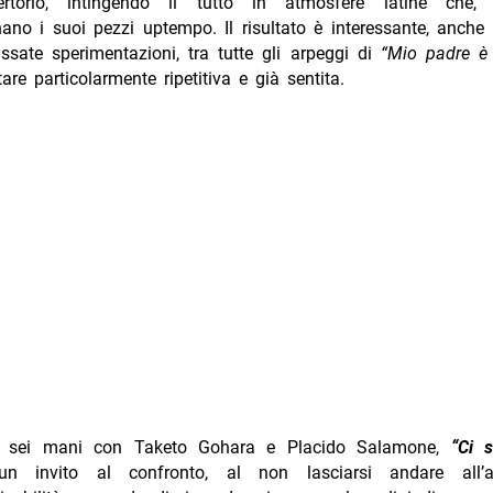
ertorio, intingendo il tutto in atmosfere latine che, 
no i suoi pezzi uptempo. Il risultato è interessante, anche
ssate sperimentazioni, tra tutte gli arpeggi di
“Mio padre è
tare particolarmente ripetitiva e già sentita.
a sei mani con Taketo Gohara e Placido Salamone,
“Ci s
 invito al confronto, al non lasciarsi andare all’a