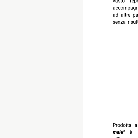
vasto rep
accompagna
ad altre pa
senza risul
Prodotta 
male”
è un