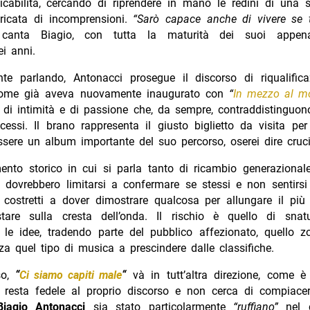
icabilità, cercando di riprendere in mano le redini di una 
tricata di incomprensioni.
“Sarò capace anche di vivere se 
anta Biagio, con tutta la maturità dei suoi appen
i anni.
te parlando, Antonacci prosegue il discorso di riqualifica
come già aveva nuovamente inaugurato con
“
In mezzo al m
 di intimità e di passione che, da sempre, contraddistinguon
ccessi. Il brano rappresenta il giusto biglietto da visita pe
sere un album importante del suo percorso, oserei dire cruci
to storico in cui si parla tanto di ricambio generazionale,
 dovrebbero limitarsi a confermare se stessi e non sentirsi
costretti a dover dimostrare qualcosa per allungare il più 
stare sulla cresta dell’onda. Il rischio è quello di snat
 le idee, tradendo parte del pubblico affezionato, quello z
a quel tipo di musica a prescindere dalle classifiche.
so,
“
Ci siamo capiti male
“
và in tutt’altra direzione, come è
é resta fedele al proprio discorso e non cerca di compiace
Biagio Antonacci
sia stato particolarmente
“ruffiano”
nel c