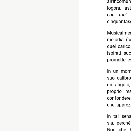
all’incomun
logora, las
con me”
c
cinquantase
Musicalmen
melodia (
quel carico
ispirati su
promette es
In un momen
suo calibro
un angolo, 
proprio re
confondere
che apprezz
In tal sen
sia, perch
Non che