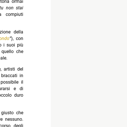
storia ormai
tu non stai
a compiuti
zione della
ondo
“
), con
o i suoi più
r quello che
ale.
 artisti del
 braccati in
possibile il
urarsi e di
occolo duro
 giusto che
re nessuno.
orso degli