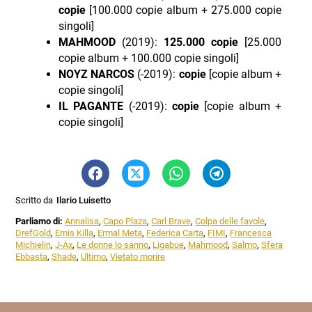
copie
[100.000 copie album + 275.000 copie
singoli]
MAHMOOD
(2019):
125.000 copie
[25.000
copie album + 100.000 copie singoli]
NOYZ NARCOS
(-2019):
copie
[copie album +
copie singoli]
IL PAGANTE
(-2019):
copie
[copie album +
copie singoli]
Scritto da
Ilario Luisetto
Parliamo di:
Annalisa
,
Capo Plaza
,
Carl Brave
,
Colpa delle favole
,
DrefGold
,
Emis Killa
,
Ermal Meta
,
Federica Carta
,
FIMI
,
Francesca
Michielin
,
J-Ax
,
Le donne lo sanno
,
Ligabue
,
Mahmood
,
Salmo
,
Sfera
Ebbasta
,
Shade
,
Ultimo
,
Vietato morire