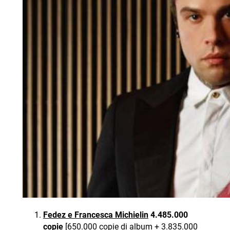
Fedez e Francesca Michielin
4.485.000
copie
[650.000 copie di album + 3.835.000