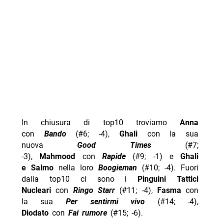
In chiusura di top10 troviamo
Anna
con
Bando
(#6; -4),
Ghali
con la sua
nuova
Good Times
(#7;
-3),
Mahmood
con
Rapide
(#9; -1) e
Ghali
e
Salmo
nella loro
Boogieman
(#10; -4). Fuori
dalla top10 ci sono i
Pinguini Tattici
Nucleari
con
Ringo Starr
(#11; -4),
Fasma
con
la sua
Per sentirmi vivo
(#14; -4),
Diodato
con
Fai rumore
(#15; -6).