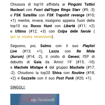
Chiusura di top10 affidata ai
Pinguini Tattici
Nucleari
con
Fuori dall’hype Ringo Starr
(#9; -3)
e
FSK Satellite
con
FSK Trapshit revenge
(#10;
+1) mentre, invece, risalgono appena fuori della
top10 sia
Rocco Hunt
con
Libertà
(#11; +2)
e
Ultimo
(#12; +3) con
Colpa delle favole
(
qui la nostra recensione
).
Seguono, poi,
Salmo
con il suo
Playlist
Live
(#13; +1),
Lazza
con
Re Mida
(Aurum)
(#14; -2), il crollo di
Genesi
, l’EP di
debutto di
Gaia
da
‘Amici 19’
(#15; -10)
e
Machete Mixtape 4
del gruppo
Machete
(#17;
-2). Chiudono la top20
Shiva
con
Routine
(#18;
+2) e
Gazzelle
con il suo
Post Punk
(#20; +1).
SINGOLI: