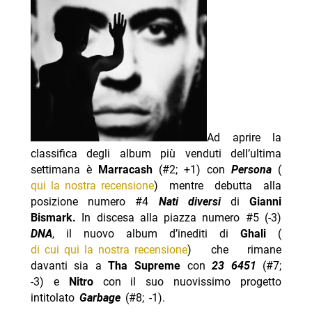
Ad aprire la
classifica degli album più venduti dell’ultima
settimana è
Marracash
(#2; +1) con
Persona
(
qui la nostra recensione
) mentre debutta alla
posizione numero #4
Nati diversi
di
Gianni
Bismark.
In discesa alla piazza numero #5 (-3)
DNA
, il nuovo album d’inediti di
Ghali
(
di cui qui la nostra recensione
) che rimane
davanti sia a
Tha Supreme
con
23 6451
(#7;
-3) e
Nitro
con il suo nuovissimo progetto
intitolato
Garbage
(#8; -1).