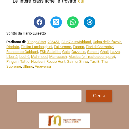
Le intere classifiche le trovate
qui.
Scritto da
Ilario Luisetto
Parliamo di:
“Ringo Starr
,
236451
,
Blun7 a swishland
,
Colpa delle favole
,
Diodato
,
Elettra Lamborghini
,
Fai rumore
,
Fasma
,
Fiori di Chernobyl
,
Francesco Gabbani
,
FSK Satellite
,
Gaia
,
Gazzelle
,
Genesi
,
Ghali
,
Lazza
,
Libertà
,
Luchè
,
Mahmood
,
Marracash
,
Musica (e il resto scompare)
,
Pinguini Tattici Nucleari
,
Rocco Hunt
,
Salmo
,
Shiva
,
Taxi B
,
Tha
Supreme
,
Ultimo
,
Viceversa
Ricerca
per: