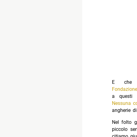
E che
Fondazion
a questi 
Nessuna c
angherie d
Nel folto 
piccolo sem
citiamo giu