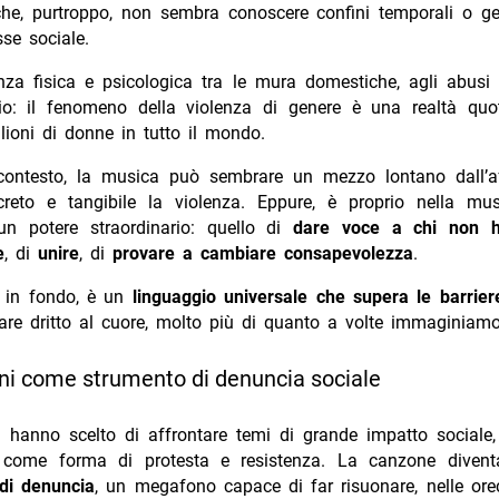
he, purtroppo, non sembra conoscere confini temporali o geo
sse sociale.
nza fisica e psicologica tra le mura domestiche, agli abusi 
io: il fenomeno della violenza di genere è una realtà quo
lioni di donne in tutto il mondo.
contesto, la musica può sembrare un mezzo lontano dall’af
eto e tangibile la violenza. Eppure, è proprio nella mu
n potere straordinario: quello di
dare voce a chi non 
e
, di
unire
, di
provare a cambiare consapevolezza
.
 in fondo, è un
linguaggio universale che supera le barrier
are dritto al cuore, molto più di quanto a volte immaginiamo
ni come strumento di denuncia sociale
ti hanno scelto di affrontare temi di grande impatto sociale,
 come forma di protesta e resistenza. La canzone divent
di denuncia
, un megafono capace di far risuonare, nelle ore