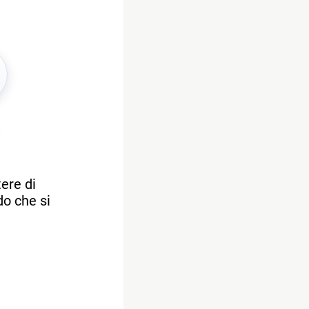
tere di
do che si