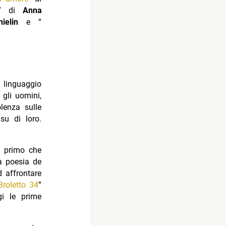
” di
Anna
ielin
e “
l linguaggio
 gli uomini,
lenza sulle
su di loro.
l primo che
a poesia de
d affrontare
Broletto 34
”
gi le prime