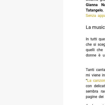
Gianna Na
Tatangelo
,
Senza appa
La musica
In tutti qu
che si sceg
quelli che
donne è un
canzoni vi
Tanti cant
mi viene 
“
La canzon
con delica
sembra rac
pagine dei