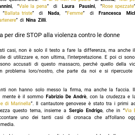
nnini
, “
Vale la pena
” di
Laura Pausini
, “
Rose spezzate
 “
Ballata triste
” di
Nada
, “
Femme
” di
Francesca Mich
rtenere
” di
Nina Zilli
.
 per dire STOP alla violenza contro le donne
esti casi, non è solo il testo a fare la differenza, ma anche i
lie di utilizzare e, non ultima, l’interpretazione. E poi ci sono
 sono accusati di questo massacro, perché quello della vio
 problema loro/nostro, che parte da noi e si ripercuote 
olenza donne
anti non hanno solo messo la firma, ma anche la faccia. I
in mente è il sommo
Fabrizio De Andrè
, con la crudezza e l
e di Marinella
”. Il cantautore genovese è stato tra i primi a
tezza questo tema, insieme a
Sergio Endrigo
, che in “
Via 
contare uno dei tanti casi di cronaca che affollano og
 media.