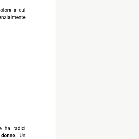
olore a cui
enzialmente
e ha radici
 donne
. Un