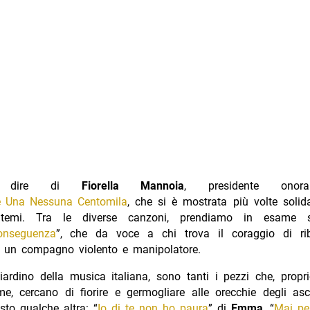
 dire di
Fiorella Mannoia
, presidente onora
e Una Nessuna Centomila
, che si è mostrata più volte solid
temi. Tra le diverse canzoni, prendiamo in esame 
onseguenza
”, che da voce a chi trova il coraggio di ribe
i un compagno violento e manipolatore.
giardino della musica italiana, sono tanti i pezzi che, prop
e, cercano di fiorire e germogliare alle orecchie degli asc
sto qualche altra: “
Io di te non ho paura
” di
Emma
, “
Mai pe