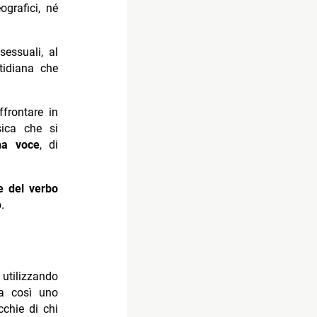
grafici, né
sessuali, al
tidiana che
frontare in
sica che si
ha voce
, di
e del verbo
.
 utilizzando
a così uno
cchie di chi