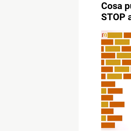
Cosa p
STOP a