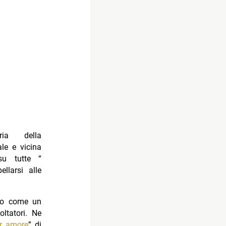
ria della
ale e vicina
su tutte “
llarsi alle
rio come un
oltatori. Ne
r amore
” di