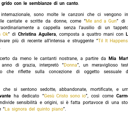
n
grido con le sembianze di un canto
.
 internazionale, sono molte le canzoni che ci vengono i
lle cantate e scritte da donne, come “
Me and a Gun
” di
T
raordinariamente a cappella senza l’ausilio di un tappet
m Ok
” di
Christina Aguilera
, composta a quattro mani con
ivare più di recente all’intensa e struggente “
Til It Happen
.
erto da meno le cantanti nostrane, a partire da
Mia Mart
anno di grazia, interpretò “
Donna
”, un meraviglioso te
lo che riflette sulla concezione di oggetto sessuale d
 che si sentono sedotte, abbandonate, mortificate, e umi
vante
ha dedicato “
Gesù Cristo sono io
”, così come
Carm
divide sensibilità e origini, si è fatta portavoce di una st
e “
La signora del quinto piano
”.
canzoni violenza donne