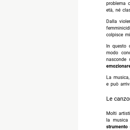
problema c
età, né cla
Dalla viole
femminicid
colpisce mi
In questo 
modo concr
nasconde u
emozionar
La musica,
e può arriv
Le canzo
Molti artis
la musica
strumento 