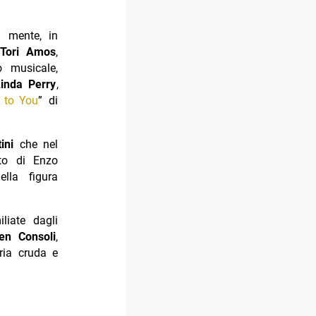
n mente, in
ori Amos
,
o musicale,
Linda Perry
,
s to You
” di
ini
che nel
sto di Enzo
ella figura
liate dagli
en Consoli
,
oria cruda e