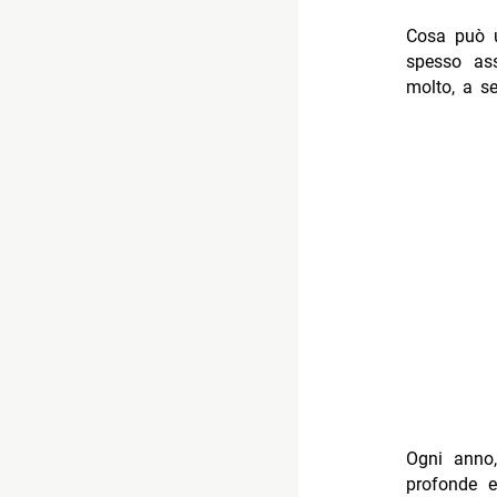
Cosa può u
spesso ass
molto, a s
Ogni anno
profonde e