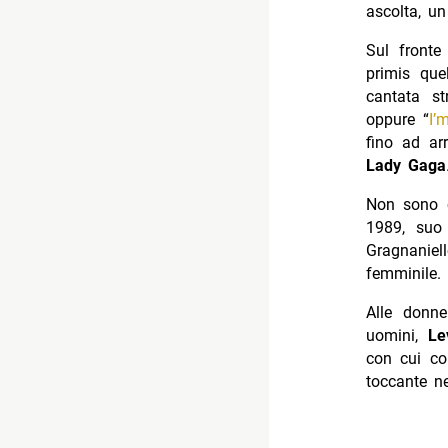
ascolta, u
Sul fronte
primis que
cantata st
oppure “
I’
fino ad arr
Lady Gaga
Non sono c
1989, suo 
Gragnaniel
femminile.
Alle donne
uomini,
Le
con cui con
toccante n