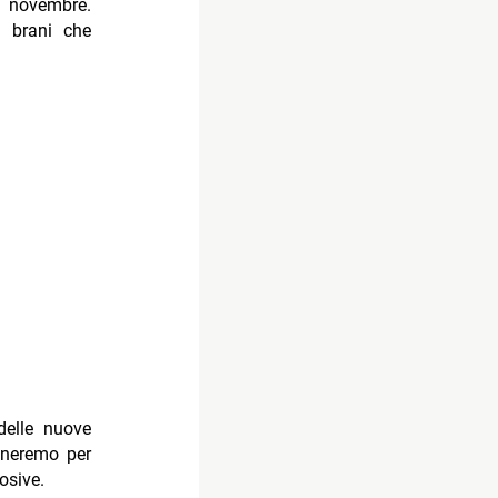
1 novembre.
i brani che
delle nuove
oneremo per
osive.