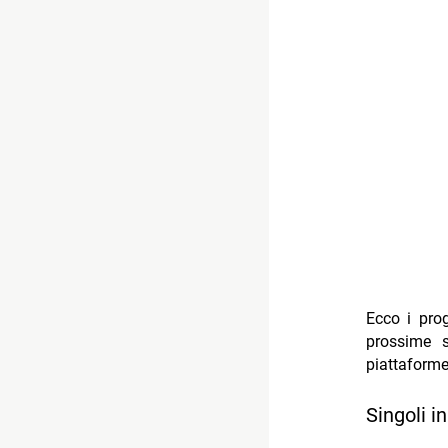
Ecco i prog
prossime s
piattaform
Singoli i