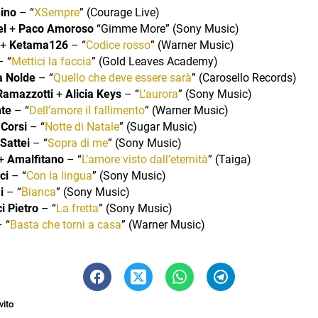
ino
– “
XSempre
” (Courage Live)
el
+
Paco Amoroso
“Gimme More” (Sony Music)
+
Ketama126
– “
Codice rosso
” (Warner Music)
 “
Mettici la faccia
” (Gold Leaves Academy)
 Nolde
– “
Quello che deve essere sarà
” (Carosello Records)
Ramazzotti
+
Alicia Keys
– “
L’aurora
” (Sony Music)
te
– “
Dell’amore il fallimento
” (Warner Music)
 Corsi
– “
Notte di Natale
” (Sugar Music)
Sattei
– “
Sopra di me
” (Sony Music)
+
Amalfitano
– “
L’amore visto dall’eternità
” (Taiga)
ci
– “
Con la lingua
” (Sony Music)
i
– “
Bianca
” (Sony Music)
i Pietro
– “
La fretta
” (Sony Music)
 “
Basta che torni a casa
” (Warner Music)
vito