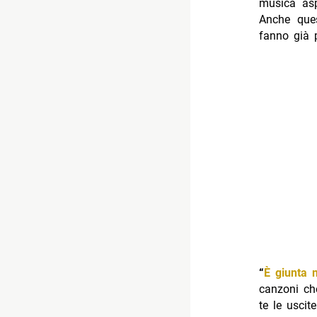
musica asp
Anche ques
fanno già p
“
È giunta 
canzoni ch
te le uscite