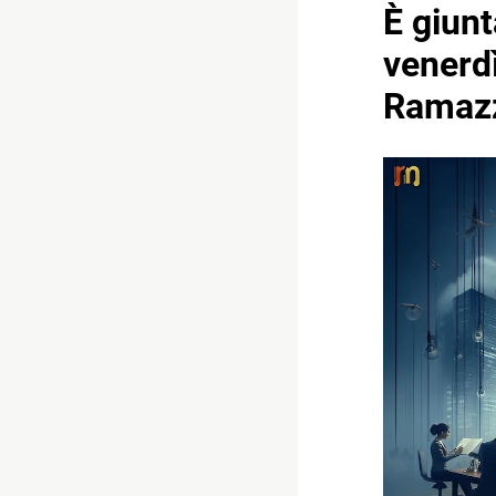
È giunt
venerd
Ramazz