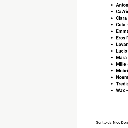
Anton
Ca7ri
Clara
Cuta
–
Emma
Eros 
Levan
Lucio
Mara 
Mille
Mobri
Noem
Tredic
Wax
–
Scritto da
Nico Don