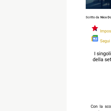
Scritto da
Nico Do
Impos
Segui
I singo
della se
Con la sco