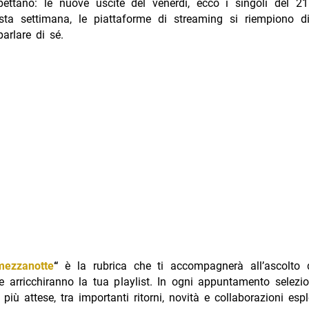
ettano: le nuove uscite del venerdì, ecco i singoli del 2
ta settimana, le piattaforme di streaming si riempiono d
arlare di sé.
mezzanotte
“
è la rubrica che ti accompagnerà all’ascolto 
e arricchiranno la tua playlist. In ogni appuntamento selezi
 più attese, tra importanti ritorni, novità e collaborazioni espl