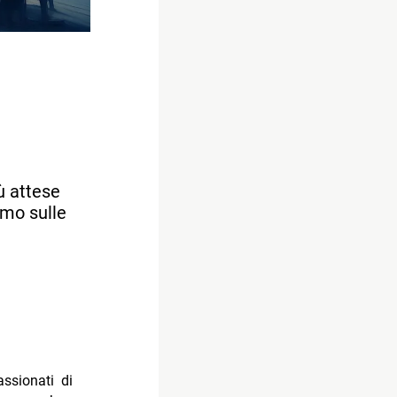
ù attese
emo sulle
ssionati di