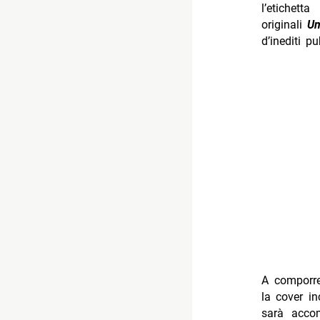
l’etichett
originali
U
d’inediti p
A comporre
la cover i
sarà accom