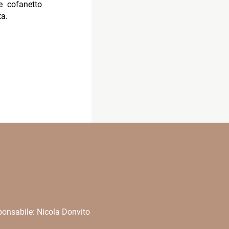
le cofanetto
ta.
onsabile: Nicola Donvito