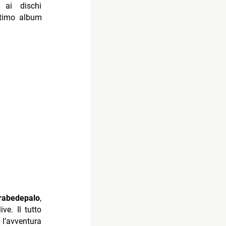
e ai dischi
ltimo album
rabedepalo
,
e. Il tutto
l’avventura