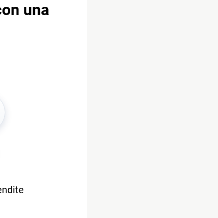
con una
endite