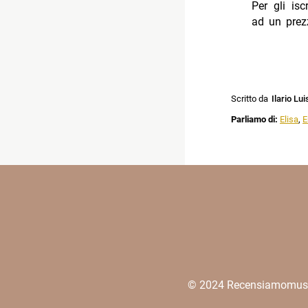
Per gli isc
ad un prezz
Scritto da
Ilario Lui
Parliamo di:
Elisa
,
E
© 2024 Recensiamomusica