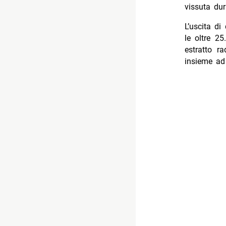
vissuta dur
L’uscita di
le oltre 2
estratto r
insieme a