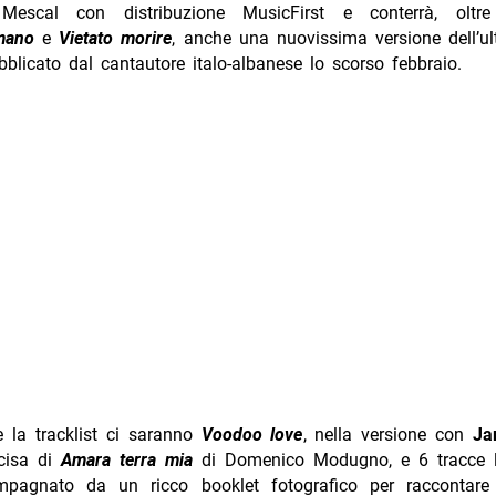
a Mescal con distribuzione MusicFirst e conterrà, oltr
mano
e
Vietato morire
, anche una nuovissima versione dell’u
ubblicato dal cantautore italo-albanese lo scorso febbraio.
 la tracklist ci saranno
Voodoo love
, nella versione con
Ja
ncisa di
Amara terra mia
di Domenico Modugno, e 6 tracce liv
pagnato da un ricco booklet fotografico per raccontare 