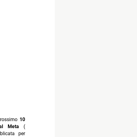
 prossimo
10
mal Meta
(
blicata per