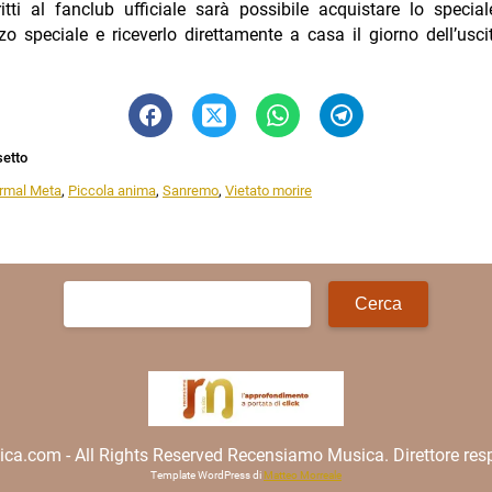
ritti al fanclub ufficiale sarà possibile acquistare lo specia
o speciale e riceverlo direttamente a casa il giorno dell’usci
setto
rmal Meta
,
Piccola anima
,
Sanremo
,
Vietato morire
Ricerca
per:
.com - All Rights Reserved Recensiamo Musica. Direttore resp
Template WordPress di
Matteo Morreale