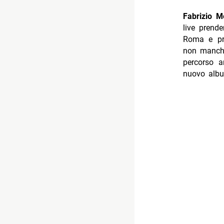
Fabrizio 
live
prende
Roma e pro
non manche
percorso a
nuovo album