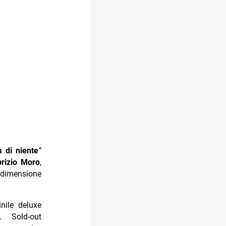
 di niente
”
rizio Moro
,
a dimensione
inile deluxe
. Sold-out