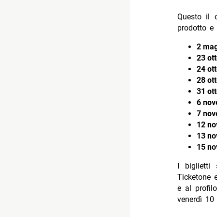
Questo il 
prodotto e 
2 mag
23 ot
24 ot
28 ot
31 ot
6 nov
7 nov
12 no
13 no
15 no
I bigliett
Ticketone e 
e al profil
venerdì 10 