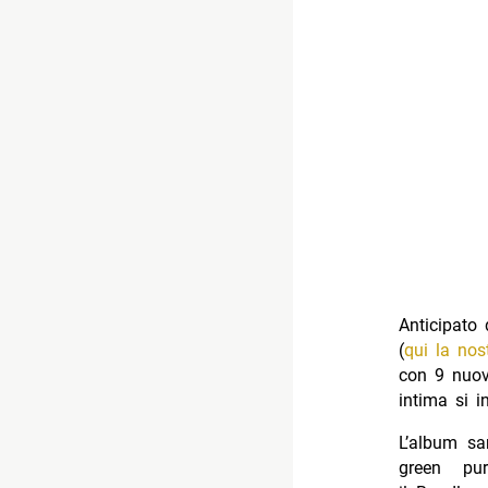
Anticipato 
(
qui la nos
con 9 nuovi
intima si i
L’album sar
green pur