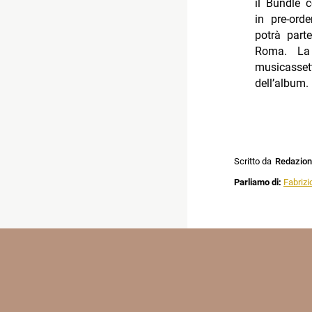
il Bundle 
in pre-ord
potrà parte
Roma. La 
musicasset
dell’album.
Scritto da
Redazio
Parliamo di:
Fabrizi