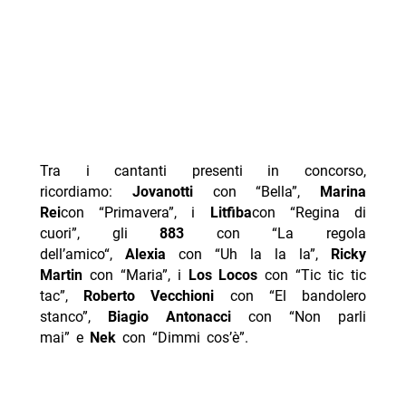
Tra i cantanti presenti in concorso,
ricordiamo:
Jovanotti
con “Bella”,
Marina
Rei
con “Primavera”, i
Litfiba
con “Regina di
cuori”, gli
883
con “La regola
dell’amico“,
Alexia
con “Uh la la la”,
Ricky
Martin
con “Maria”, i
Los Locos
con “Tic tic tic
tac”,
Roberto Vecchioni
con “El bandolero
stanco”,
Biagio Antonacci
con “Non parli
mai” e
Nek
con “Dimmi cos’è”.