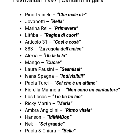
Pino Daniele –
“
Che male c’è”
Jovanotti –
“
Bella”
Marina Rei –
“
Primavera”
Litfiba –
“
Regina di cuori”
Articolo 31 –
“
Così e cosà”
883 –
“
La regola dell’amico”
Alexia –
“
Uh la la la”
Mango –
“
Cuore”
Laura Pausini –
“
Seamisai”
Ivana Spagna –
“
Indivisibili”
Paola Turci –
“
Sai che è un attimo”
Fiorella Mannoia –
“
Non sono un cantautore”
Los Locos –
“
Tic tic tic tac”
Ricky Martin –
“
Maria”
Ambra Angiolini –
“
Ritmo vitale”
Hanson –
“
MMMBop”
Nek –
“
Sei grande”
Paola & Chiara –
“Bella”