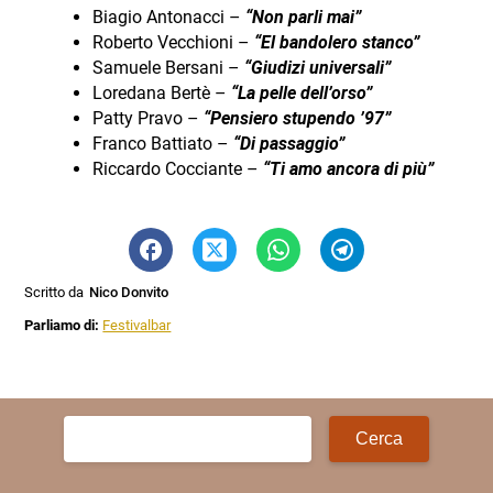
Biagio Antonacci –
“
Non parli mai”
Roberto Vecchioni –
“
El bandolero stanco”
Samuele Bersani –
“
Giudizi universali”
Loredana Bertè –
“
La pelle dell’orso”
Patty Pravo –
“
Pensiero stupendo ’97”
Franco Battiato –
“
Di passaggio”
Riccardo Cocciante –
“
Ti amo ancora di più”
Scritto da
Nico Donvito
Parliamo di:
Festivalbar
Ricerca
per: